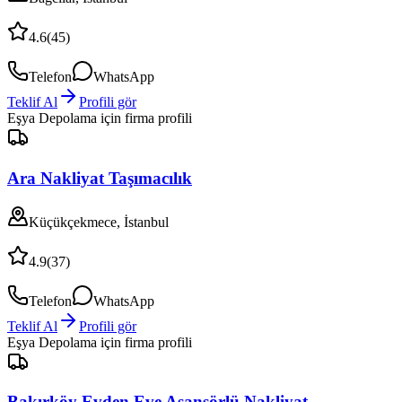
4.6
(
45
)
Telefon
WhatsApp
Teklif Al
Profili gör
Eşya Depolama
için firma profili
Ara Nakliyat Taşımacılık
Küçükçekmece, İstanbul
4.9
(
37
)
Telefon
WhatsApp
Teklif Al
Profili gör
Eşya Depolama
için firma profili
Bakırköy Evden Eve Asansörlü Nakliyat