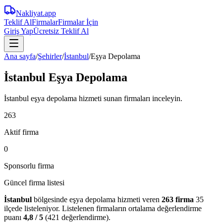
Nakliyat
.app
Teklif Al
Firmalar
Firmalar İçin
Giriş Yap
Ücretsiz Teklif Al
Ana sayfa
/
Şehirler
/
İstanbul
/
Eşya Depolama
İstanbul Eşya Depolama
İstanbul eşya depolama hizmeti sunan firmaları inceleyin.
263
Aktif firma
0
Sponsorlu firma
Güncel firma listesi
İstanbul
bölgesinde
eşya depolama
hizmeti veren
263
firma
35
ilçede
listeleniyor.
Listelenen firmaların ortalama değerlendirme
puanı
4,8
/ 5
(
421
değerlendirme).