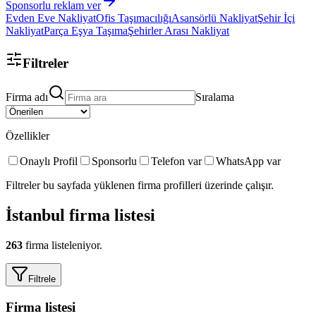
Sponsorlu reklam ver
Evden Eve Nakliyat
Ofis Taşımacılığı
Asansörlü Nakliyat
Şehir İçi
Nakliyat
Parça Eşya Taşıma
Şehirler Arası Nakliyat
Filtreler
Firma adı
Sıralama
Özellikler
Onaylı Profil
Sponsorlu
Telefon var
WhatsApp var
Filtreler bu sayfada yüklenen firma profilleri üzerinde çalışır.
İstanbul
firma listesi
263
firma listeleniyor.
Filtrele
Firma listesi