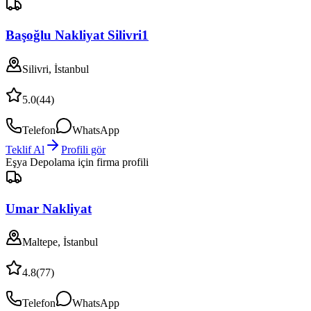
Başoğlu Nakliyat Silivri1
Silivri, İstanbul
5.0
(
44
)
Telefon
WhatsApp
Teklif Al
Profili gör
Eşya Depolama
için firma profili
Umar Nakliyat
Maltepe, İstanbul
4.8
(
77
)
Telefon
WhatsApp