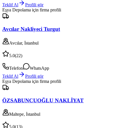
Teklif Al
Profili gör
Eşya Depolama
için firma profili
Avcılar Nakliyeci Turgut
Avcılar, İstanbul
5.0
(
22
)
Telefon
WhatsApp
Teklif Al
Profili gör
Eşya Depolama
için firma profili
ÖZSABUNCUOĞLU NAKLİYAT
Maltepe, İstanbul
5.0
(
13
)