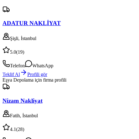
ADATUR NAKLİYAT
Şişli, İstanbul
5.0
(
19
)
Telefon
WhatsApp
Teklif Al
Profili gör
Eşya Depolama
için firma profili
Nizam Nakliyat
Fatih, İstanbul
4.1
(
28
)