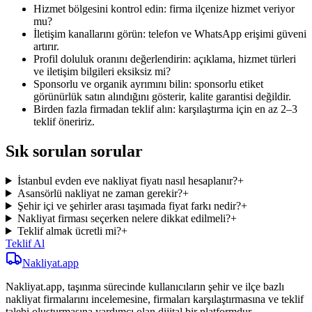
Hizmet bölgesini kontrol edin: firma ilçenize hizmet veriyor
mu?
İletişim kanallarını görün: telefon ve WhatsApp erişimi güveni
artırır.
Profil doluluk oranını değerlendirin: açıklama, hizmet türleri
ve iletişim bilgileri eksiksiz mi?
Sponsorlu ve organik ayrımını bilin: sponsorlu etiket
görünürlük satın alındığını gösterir, kalite garantisi değildir.
Birden fazla firmadan teklif alın: karşılaştırma için en az 2–3
teklif öneririz.
Sık sorulan sorular
İstanbul evden eve nakliyat fiyatı nasıl hesaplanır?
+
Asansörlü nakliyat ne zaman gerekir?
+
Şehir içi ve şehirler arası taşımada fiyat farkı nedir?
+
Nakliyat firması seçerken nelere dikkat edilmeli?
+
Teklif almak ücretli mi?
+
Teklif Al
Nakliyat
.app
Nakliyat.app, taşınma sürecinde kullanıcıların şehir ve ilçe bazlı
nakliyat firmalarını incelemesine, firmaları karşılaştırmasına ve teklif
talebi oluşturmasına yardımcı olan dijital bir platformdur.