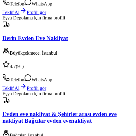
Telefon
WhatsApp
Teklif Al
Profili gör
Eşya Depolama
için firma profili
Derin Evden Eve Nakliyat
Büyükçekmece, İstanbul
4.7
(
91
)
Telefon
WhatsApp
Teklif Al
Profili gör
Eşya Depolama
için firma profili
Evden eve nakliyat & Şehirler arası evden eve
nakliyat Bağcılar evden evenakliyat
Bağcılar, İstanbul