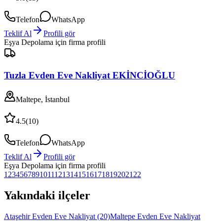
Telefon
WhatsApp
Teklif Al
Profili gör
Eşya Depolama
için firma profili
Tuzla Evden Eve Nakliyat EKİNCİOĞLU
Maltepe, İstanbul
4.5
(
10
)
Telefon
WhatsApp
Teklif Al
Profili gör
Eşya Depolama
için firma profili
1
2
3
4
5
6
7
8
9
10
11
12
13
14
15
16
17
18
19
20
21
22
Yakındaki ilçeler
Ataşehir Evden Eve Nakliyat
(20)
Maltepe Evden Eve Nakliyat