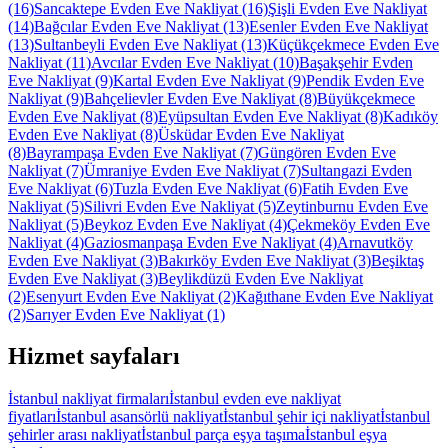
(16)
Sancaktepe Evden Eve Nakliyat
(16)
Şişli Evden Eve Nakliyat
(14)
Bağcılar Evden Eve Nakliyat
(13)
Esenler Evden Eve Nakliyat
(13)
Sultanbeyli Evden Eve Nakliyat
(13)
Küçükçekmece Evden Eve
Nakliyat
(11)
Avcılar Evden Eve Nakliyat
(10)
Başakşehir Evden
Eve Nakliyat
(9)
Kartal Evden Eve Nakliyat
(9)
Pendik Evden Eve
Nakliyat
(9)
Bahçelievler Evden Eve Nakliyat
(8)
Büyükçekmece
Evden Eve Nakliyat
(8)
Eyüpsultan Evden Eve Nakliyat
(8)
Kadıköy
Evden Eve Nakliyat
(8)
Üsküdar Evden Eve Nakliyat
(8)
Bayrampaşa Evden Eve Nakliyat
(7)
Güngören Evden Eve
Nakliyat
(7)
Ümraniye Evden Eve Nakliyat
(7)
Sultangazi Evden
Eve Nakliyat
(6)
Tuzla Evden Eve Nakliyat
(6)
Fatih Evden Eve
Nakliyat
(5)
Silivri Evden Eve Nakliyat
(5)
Zeytinburnu Evden Eve
Nakliyat
(5)
Beykoz Evden Eve Nakliyat
(4)
Çekmeköy Evden Eve
Nakliyat
(4)
Gaziosmanpaşa Evden Eve Nakliyat
(4)
Arnavutköy
Evden Eve Nakliyat
(3)
Bakırköy Evden Eve Nakliyat
(3)
Beşiktaş
Evden Eve Nakliyat
(3)
Beylikdüzü Evden Eve Nakliyat
(2)
Esenyurt Evden Eve Nakliyat
(2)
Kağıthane Evden Eve Nakliyat
(2)
Sarıyer Evden Eve Nakliyat
(1)
Hizmet sayfaları
İstanbul nakliyat firmaları
İstanbul evden eve nakliyat
fiyatları
İstanbul asansörlü nakliyat
İstanbul şehir içi nakliyat
İstanbul
şehirler arası nakliyat
İstanbul parça eşya taşıma
İstanbul eşya