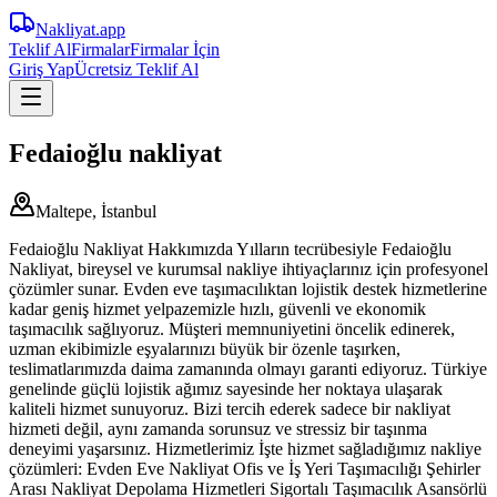
Nakliyat
.app
Teklif Al
Firmalar
Firmalar İçin
Giriş Yap
Ücretsiz Teklif Al
Fedaioğlu nakliyat
Maltepe, İstanbul
Fedaioğlu Nakliyat Hakkımızda Yılların tecrübesiyle Fedaioğlu
Nakliyat, bireysel ve kurumsal nakliye ihtiyaçlarınız için profesyonel
çözümler sunar. Evden eve taşımacılıktan lojistik destek hizmetlerine
kadar geniş hizmet yelpazemizle hızlı, güvenli ve ekonomik
taşımacılık sağlıyoruz. Müşteri memnuniyetini öncelik edinerek,
uzman ekibimizle eşyalarınızı büyük bir özenle taşırken,
teslimatlarımızda daima zamanında olmayı garanti ediyoruz. Türkiye
genelinde güçlü lojistik ağımız sayesinde her noktaya ulaşarak
kaliteli hizmet sunuyoruz. Bizi tercih ederek sadece bir nakliyat
hizmeti değil, aynı zamanda sorunsuz ve stressiz bir taşınma
deneyimi yaşarsınız. Hizmetlerimiz İşte hizmet sağladığımız nakliye
çözümleri: Evden Eve Nakliyat Ofis ve İş Yeri Taşımacılığı Şehirler
Arası Nakliyat Depolama Hizmetleri Sigortalı Taşımacılık Asansörlü