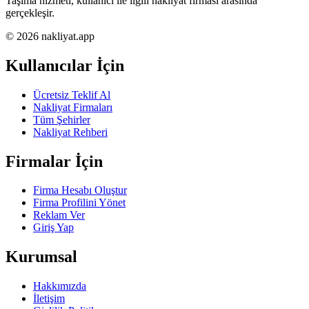
Taşıma hizmeti, kullanıcı ile ilgili nakliyat firması arasında
gerçekleşir.
© 2026 nakliyat.app
Kullanıcılar İçin
Ücretsiz Teklif Al
Nakliyat Firmaları
Tüm Şehirler
Nakliyat Rehberi
Firmalar İçin
Firma Hesabı Oluştur
Firma Profilini Yönet
Reklam Ver
Giriş Yap
Kurumsal
Hakkımızda
İletişim