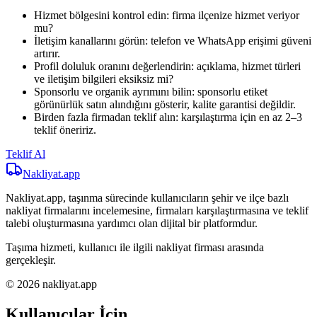
Hizmet bölgesini kontrol edin: firma ilçenize hizmet veriyor
mu?
İletişim kanallarını görün: telefon ve WhatsApp erişimi güveni
artırır.
Profil doluluk oranını değerlendirin: açıklama, hizmet türleri
ve iletişim bilgileri eksiksiz mi?
Sponsorlu ve organik ayrımını bilin: sponsorlu etiket
görünürlük satın alındığını gösterir, kalite garantisi değildir.
Birden fazla firmadan teklif alın: karşılaştırma için en az 2–3
teklif öneririz.
Teklif Al
Nakliyat
.app
Nakliyat.app, taşınma sürecinde kullanıcıların şehir ve ilçe bazlı
nakliyat firmalarını incelemesine, firmaları karşılaştırmasına ve teklif
talebi oluşturmasına yardımcı olan dijital bir platformdur.
Taşıma hizmeti, kullanıcı ile ilgili nakliyat firması arasında
gerçekleşir.
© 2026 nakliyat.app
Kullanıcılar İçin