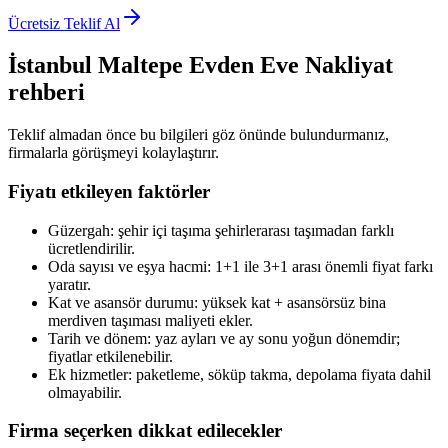
Ücretsiz Teklif Al
İstanbul Maltepe
Evden Eve Nakliyat
rehberi
Teklif almadan önce bu bilgileri göz önünde bulundurmanız,
firmalarla görüşmeyi kolaylaştırır.
Fiyatı etkileyen faktörler
Güzergah: şehir içi taşıma şehirlerarası taşımadan farklı
ücretlendirilir.
Oda sayısı ve eşya hacmi: 1+1 ile 3+1 arası önemli fiyat farkı
yaratır.
Kat ve asansör durumu: yüksek kat + asansörsüz bina
merdiven taşıması maliyeti ekler.
Tarih ve dönem: yaz ayları ve ay sonu yoğun dönemdir;
fiyatlar etkilenebilir.
Ek hizmetler: paketleme, söküp takma, depolama fiyata dahil
olmayabilir.
Firma seçerken dikkat edilecekler