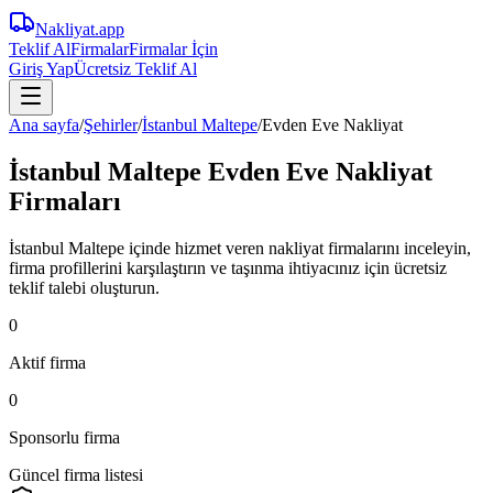
Nakliyat
.app
Teklif Al
Firmalar
Firmalar İçin
Giriş Yap
Ücretsiz Teklif Al
Ana sayfa
/
Şehirler
/
İstanbul Maltepe
/
Evden Eve Nakliyat
İstanbul Maltepe Evden Eve Nakliyat
Firmaları
İstanbul Maltepe içinde hizmet veren nakliyat firmalarını inceleyin,
firma profillerini karşılaştırın ve taşınma ihtiyacınız için ücretsiz
teklif talebi oluşturun.
0
Aktif firma
0
Sponsorlu firma
Güncel firma listesi