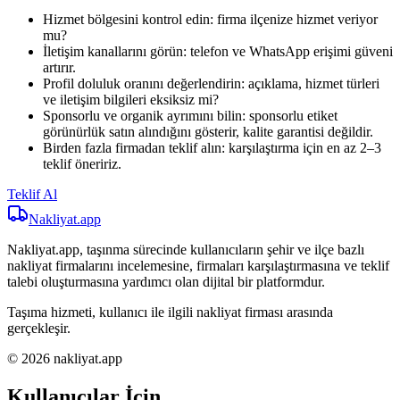
Hizmet bölgesini kontrol edin: firma ilçenize hizmet veriyor
mu?
İletişim kanallarını görün: telefon ve WhatsApp erişimi güveni
artırır.
Profil doluluk oranını değerlendirin: açıklama, hizmet türleri
ve iletişim bilgileri eksiksiz mi?
Sponsorlu ve organik ayrımını bilin: sponsorlu etiket
görünürlük satın alındığını gösterir, kalite garantisi değildir.
Birden fazla firmadan teklif alın: karşılaştırma için en az 2–3
teklif öneririz.
Teklif Al
Nakliyat
.app
Nakliyat.app, taşınma sürecinde kullanıcıların şehir ve ilçe bazlı
nakliyat firmalarını incelemesine, firmaları karşılaştırmasına ve teklif
talebi oluşturmasına yardımcı olan dijital bir platformdur.
Taşıma hizmeti, kullanıcı ile ilgili nakliyat firması arasında
gerçekleşir.
© 2026 nakliyat.app
Kullanıcılar İçin