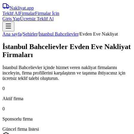
Nakliyat
.app
Teklif Al
Firmalar
Firmalar İçin
Giriş Yap
Ücretsiz Teklif Al
Ana sayfa
/
Şehirler
/
İstanbul Bahcelievler
/
Evden Eve Nakliyat
İstanbul Bahcelievler Evden Eve Nakliyat
Firmaları
İstanbul Bahcelievler içinde hizmet veren nakliyat firmalarını
inceleyin, firma profillerini karşılaştırın ve taşınma ihtiyacınız için
ücretsiz teklif talebi oluşturun.
0
Aktif firma
0
Sponsorlu firma
Güncel firma listesi