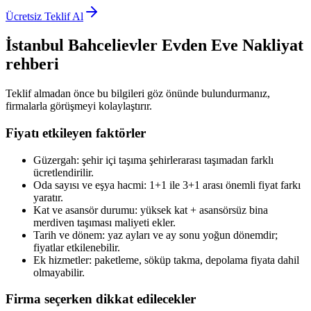
Ücretsiz Teklif Al
İstanbul Bahcelievler
Evden Eve Nakliyat
rehberi
Teklif almadan önce bu bilgileri göz önünde bulundurmanız,
firmalarla görüşmeyi kolaylaştırır.
Fiyatı etkileyen faktörler
Güzergah: şehir içi taşıma şehirlerarası taşımadan farklı
ücretlendirilir.
Oda sayısı ve eşya hacmi: 1+1 ile 3+1 arası önemli fiyat farkı
yaratır.
Kat ve asansör durumu: yüksek kat + asansörsüz bina
merdiven taşıması maliyeti ekler.
Tarih ve dönem: yaz ayları ve ay sonu yoğun dönemdir;
fiyatlar etkilenebilir.
Ek hizmetler: paketleme, söküp takma, depolama fiyata dahil
olmayabilir.
Firma seçerken dikkat edilecekler