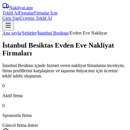
Nakliyat
.app
Teklif Al
Firmalar
Firmalar İçin
Giriş Yap
Ücretsiz Teklif Al
Ana sayfa
/
Şehirler
/
İstanbul Besiktas
/
Evden Eve Nakliyat
İstanbul Besiktas Evden Eve Nakliyat
Firmaları
İstanbul Besiktas içinde hizmet veren nakliyat firmalarını inceleyin,
firma profillerini karşılaştırın ve taşınma ihtiyacınız için ücretsiz
teklif talebi oluşturun.
0
Aktif firma
0
Sponsorlu firma
Güncel firma listesi