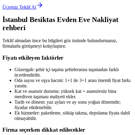
Ücretsiz Teklif Al
İstanbul Besiktas
Evden Eve Nakliyat
rehberi
Teklif almadan önce bu bilgileri göz önünde bulundurmanız,
firmalarla görüşmeyi kolaylaştırır.
Fiyatı etkileyen faktörler
Güzergah: şehir içi taşıma şehirlerarası taşımadan farklı
ücretlendirilir.
Oda sayısı ve eşya hacmi: 1+1 ile 3+1 arası önemli fiyat farkı
yaratır.
Kat ve asansör durumu: yüksek kat + asansörsüz bina
merdiven taşıması maliyeti ekler.
Tarih ve dönem: yaz ayları ve ay sonu yoğun dönemdir;
fiyatlar etkilenebilir.
Ek hizmetler: paketleme, söküp takma, depolama fiyata dahil
olmayabilir.
Firma seçerken dikkat edilecekler