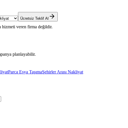
Ücretsiz Teklif Al
 hizmeti veren firma değildir.
panya planlayabilir.
liyat
Parça Eşya Taşıma
Şehirler Arası Nakliyat