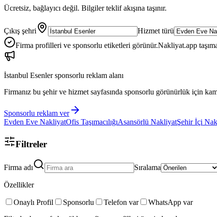
Ücretsiz, bağlayıcı değil. Bilgiler teklif akışına taşınır.
Çıkış şehri
Hizmet türü
Firma profilleri ve sponsorlu etiketleri görünür.
Nakliyat.app taşıma
İstanbul Esenler
sponsorlu reklam alanı
Firmanız bu şehir ve hizmet sayfasında sponsorlu görünürlük için kam
Sponsorlu reklam ver
Evden Eve Nakliyat
Ofis Taşımacılığı
Asansörlü Nakliyat
Şehir İçi Nak
Filtreler
Firma adı
Sıralama
Özellikler
Onaylı Profil
Sponsorlu
Telefon var
WhatsApp var