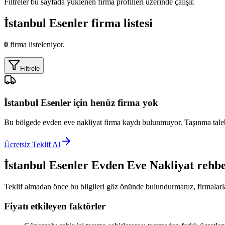
Filtreler bu sayfada yüklenen firma profilleri üzerinde çalışır.
İstanbul Esenler
firma listesi
0
firma listeleniyor.
Filtrele
İstanbul Esenler
için henüz firma yok
Bu bölgede
evden eve nakliyat
firma kaydı bulunmuyor. Taşınma talebin
Ücretsiz Teklif Al
İstanbul Esenler
Evden Eve Nakliyat
rehbe
Teklif almadan önce bu bilgileri göz önünde bulundurmanız, firmalarla
Fiyatı etkileyen faktörler