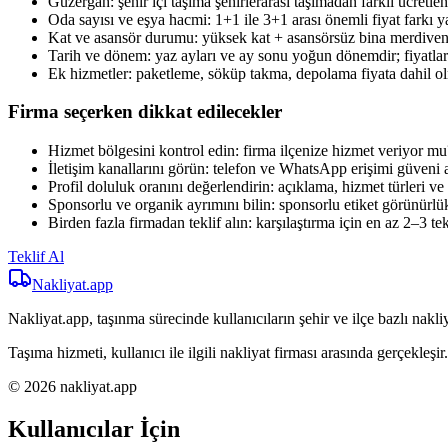
Güzergah: şehir içi taşıma şehirlerarası taşımadan farklı ücretlend
Oda sayısı ve eşya hacmi: 1+1 ile 3+1 arası önemli fiyat farkı ya
Kat ve asansör durumu: yüksek kat + asansörsüz bina merdiven t
Tarih ve dönem: yaz ayları ve ay sonu yoğun dönemdir; fiyatlar e
Ek hizmetler: paketleme, söküp takma, depolama fiyata dahil ol
Firma seçerken dikkat edilecekler
Hizmet bölgesini kontrol edin: firma ilçenize hizmet veriyor mu
İletişim kanallarını görün: telefon ve WhatsApp erişimi güveni ar
Profil doluluk oranını değerlendirin: açıklama, hizmet türleri ve i
Sponsorlu ve organik ayrımını bilin: sponsorlu etiket görünürlük sa
Birden fazla firmadan teklif alın: karşılaştırma için en az 2–3 tek
Teklif Al
Nakliyat
.app
Nakliyat.app, taşınma sürecinde kullanıcıların şehir ve ilçe bazlı nakliy
Taşıma hizmeti, kullanıcı ile ilgili nakliyat firması arasında gerçekleşir.
© 2026 nakliyat.app
Kullanıcılar İçin