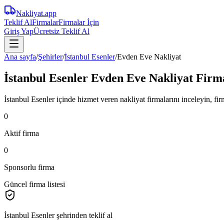
Nakliyat
.app
Teklif Al
Firmalar
Firmalar İçin
Giriş Yap
Ücretsiz Teklif Al
Ana sayfa
/
Şehirler
/
İstanbul Esenler
/
Evden Eve Nakliyat
İstanbul Esenler Evden Eve Nakliyat Firm
İstanbul Esenler içinde hizmet veren nakliyat firmalarını inceleyin, firma
0
Aktif firma
0
Sponsorlu firma
Güncel firma listesi
İstanbul Esenler
şehrinden teklif al