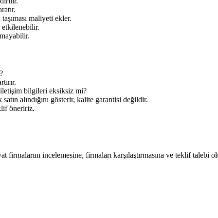
irilir.
ratır.
aşıması maliyeti ekler.
tkilenebilir.
mayabilir.
?
tırır.
letişim bilgileri eksiksiz mi?
tın alındığını gösterir, kalite garantisi değildir.
lif öneririz.
at firmalarını incelemesine, firmaları karşılaştırmasına ve teklif talebi o