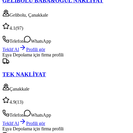
GELİBOLU BABA&OĞUL NAKLİYAT
Gelibolu, Çanakkale
4.1
(
97
)
Telefon
WhatsApp
Teklif Al
Profili gör
Eşya Depolama
için firma profili
TEK NAKLİYAT
Çanakkale
4.9
(
13
)
Telefon
WhatsApp
Teklif Al
Profili gör
Eşya Depolama
için firma profili