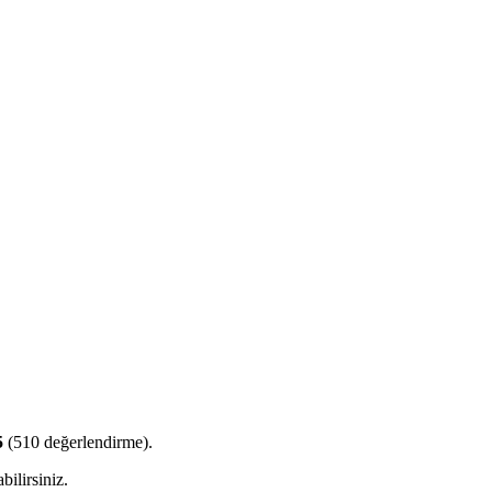
5
(
510
değerlendirme).
bilirsiniz.