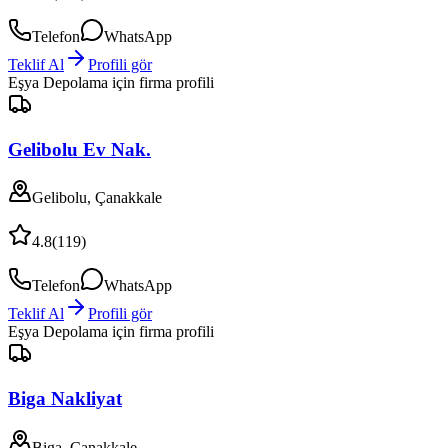
Telefon
WhatsApp
Teklif Al
Profili gör
Eşya Depolama
için firma profili
Gelibolu Ev Nak.
Gelibolu, Çanakkale
4.8
(
119
)
Telefon
WhatsApp
Teklif Al
Profili gör
Eşya Depolama
için firma profili
Biga Nakliyat
Biga, Çanakkale