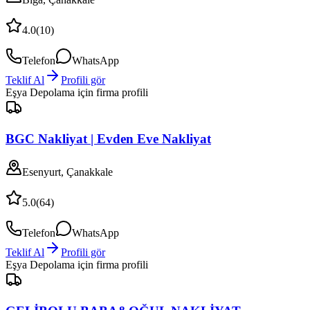
4.0
(
10
)
Telefon
WhatsApp
Teklif Al
Profili gör
Eşya Depolama
için firma profili
BGC Nakliyat | Evden Eve Nakliyat
Esenyurt, Çanakkale
5.0
(
64
)
Telefon
WhatsApp
Teklif Al
Profili gör
Eşya Depolama
için firma profili