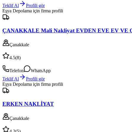
Teklif Al
Profili gör
Eşya Depolama
için firma profili
ÇANAKKALE Mali Nakliyat EVDEN EVE EV VE 
Çanakkale
4.5
(
8
)
Telefon
WhatsApp
Teklif Al
Profili gör
Eşya Depolama
için firma profili
ERKEN NAKLİYAT
Çanakkale
4.2
(
5
)