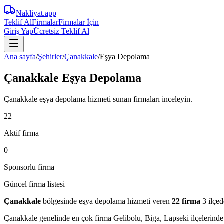
Nakliyat
.app
Teklif Al
Firmalar
Firmalar İçin
Giriş Yap
Ücretsiz Teklif Al
Ana sayfa
/
Şehirler
/
Çanakkale
/
Eşya Depolama
Çanakkale Eşya Depolama
Çanakkale eşya depolama hizmeti sunan firmaları inceleyin.
22
Aktif firma
0
Sponsorlu firma
Güncel firma listesi
Çanakkale
bölgesinde
eşya depolama
hizmeti veren
22
firma
3 ilçed
Çanakkale
genelinde en çok firma
Gelibolu, Biga, Lapseki
ilçelerinde