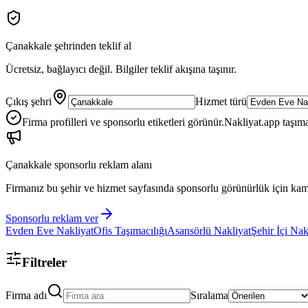
Çanakkale
şehrinden teklif al
Ücretsiz, bağlayıcı değil. Bilgiler teklif akışına taşınır.
Çıkış şehri
Hizmet türü
Firma profilleri ve sponsorlu etiketleri görünür.
Nakliyat.app taşıma
Çanakkale
sponsorlu reklam alanı
Firmanız bu şehir ve hizmet sayfasında sponsorlu görünürlük için kam
Sponsorlu reklam ver
Evden Eve Nakliyat
Ofis Taşımacılığı
Asansörlü Nakliyat
Şehir İçi Nak
Filtreler
Firma adı
Sıralama