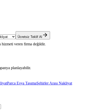
Ücretsiz Teklif Al
 hizmeti veren firma değildir.
panya planlayabilir.
liyat
Parça Eşya Taşıma
Şehirler Arası Nakliyat