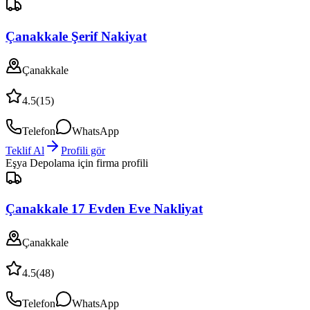
Çanakkale Şerif Nakiyat
Çanakkale
4.5
(
15
)
Telefon
WhatsApp
Teklif Al
Profili gör
Eşya Depolama
için firma profili
Çanakkale 17 Evden Eve Nakliyat
Çanakkale
4.5
(
48
)
Telefon
WhatsApp