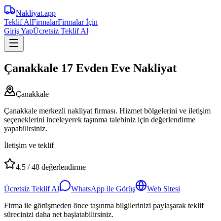
Nakliyat
.app
Teklif Al
Firmalar
Firmalar İçin
Giriş Yap
Ücretsiz Teklif Al
Çanakkale 17 Evden Eve Nakliyat
Çanakkale
Çanakkale merkezli nakliyat firması. Hizmet bölgelerini ve iletişim
seçeneklerini inceleyerek taşınma talebiniz için değerlendirme
yapabilirsiniz.
İletişim ve teklif
4.5
/
48
değerlendirme
Ücretsiz Teklif Al
WhatsApp ile Görüş
Web Sitesi
Firma ile görüşmeden önce taşınma bilgilerinizi paylaşarak teklif
sürecinizi daha net başlatabilirsiniz.