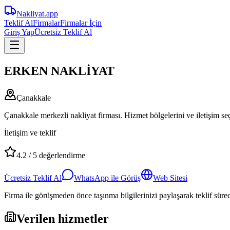
Nakliyat
.app
Teklif Al
Firmalar
Firmalar İçin
Giriş Yap
Ücretsiz Teklif Al
ERKEN NAKLİYAT
Çanakkale
Çanakkale merkezli nakliyat firması. Hizmet bölgelerini ve iletişim seç
İletişim ve teklif
4.2
/
5
değerlendirme
Ücretsiz Teklif Al
WhatsApp ile Görüş
Web Sitesi
Firma ile görüşmeden önce taşınma bilgilerinizi paylaşarak teklif süreci
Verilen hizmetler