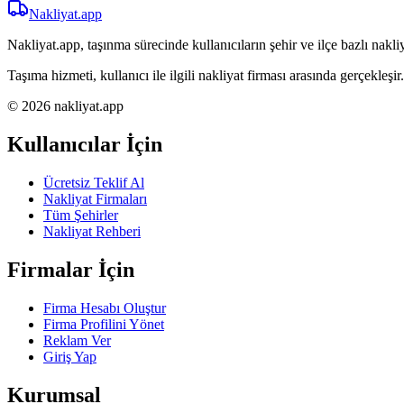
Nakliyat
.app
Nakliyat.app, taşınma sürecinde kullanıcıların şehir ve ilçe bazlı nakliy
Taşıma hizmeti, kullanıcı ile ilgili nakliyat firması arasında gerçekleşir.
© 2026 nakliyat.app
Kullanıcılar İçin
Ücretsiz Teklif Al
Nakliyat Firmaları
Tüm Şehirler
Nakliyat Rehberi
Firmalar İçin
Firma Hesabı Oluştur
Firma Profilini Yönet
Reklam Ver
Giriş Yap
Kurumsal