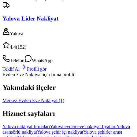
Yalova Lider Nakliyat
Yalova
4.4
(
152
)
Telefon
WhatsApp
Teklif Al
Profili gör
Evden Eve Nakliyat
için firma profili
Yakındaki ilçeler
Merkez Evden Eve Nakliyat
(1)
Hizmet sayfaları
Yalova nakliyat firmaları
Yalova evden eve nakliyat fiyatları
Yalova
asansörlü nakliyat
Yalova şehir içi nakliyat
Yalova şehirler arası