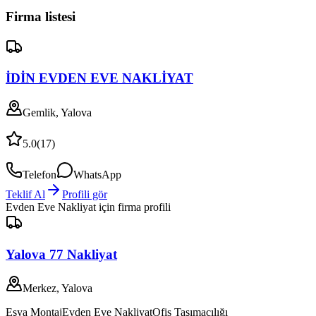
Firma listesi
İDİN EVDEN EVE NAKLİYAT
Gemlik, Yalova
5.0
(
17
)
Telefon
WhatsApp
Teklif Al
Profili gör
Evden Eve Nakliyat
için firma profili
Yalova 77 Nakliyat
Merkez, Yalova
Eşya Montaj
Evden Eve Nakliyat
Ofis Taşımacılığı