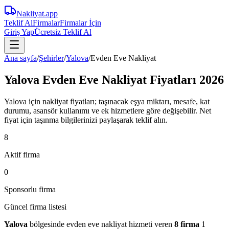
Nakliyat
.app
Teklif Al
Firmalar
Firmalar İçin
Giriş Yap
Ücretsiz Teklif Al
Ana sayfa
/
Şehirler
/
Yalova
/
Evden Eve Nakliyat
Yalova Evden Eve Nakliyat Fiyatları 2026
Yalova için nakliyat fiyatları; taşınacak eşya miktarı, mesafe, kat
durumu, asansör kullanımı ve ek hizmetlere göre değişebilir. Net
fiyat için taşınma bilgilerinizi paylaşarak teklif alın.
8
Aktif firma
0
Sponsorlu firma
Güncel firma listesi
Yalova
bölgesinde
evden eve nakliyat
hizmeti veren
8
firma
1