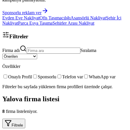
Sponsorlu reklam ver
Evden Eve Nakliyat
Ofis Taşımacılığı
Asansörlü Nakliyat
Şehir İçi
Nakliyat
Parça Eşya Taşıma
Şehirler Arası Nakliyat
Filtreler
Firma adı
Sıralama
Özellikler
Onaylı Profil
Sponsorlu
Telefon var
WhatsApp var
Filtreler bu sayfada yüklenen firma profilleri üzerinde çalışır.
Yalova
firma listesi
8
firma listeleniyor.
Filtrele