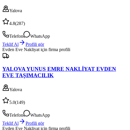
Yalova
4.8
(
287
)
Telefon
WhatsApp
Teklif Al
Profili gör
Evden Eve Nakliyat
için firma profili
YALOVA YUNUS EMRE NAKLİYAT EVDEN
EVE TAŞIMACILIK
Yalova
5.0
(
149
)
Telefon
WhatsApp
Teklif Al
Profili gör
Evden Eve Nakliyat
için firma profili