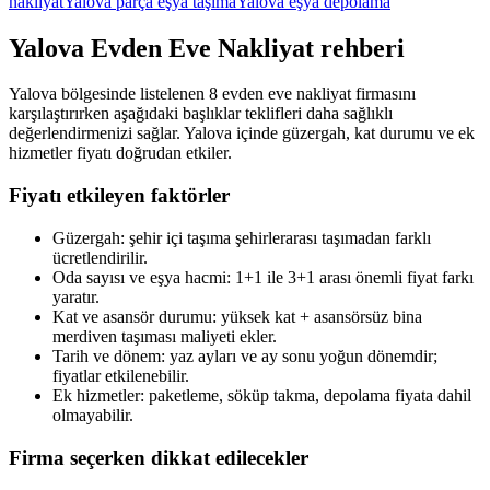
nakliyat
Yalova parça eşya taşıma
Yalova eşya depolama
Yalova
Evden Eve Nakliyat
rehberi
Yalova bölgesinde listelenen 8 evden eve nakliyat firmasını
karşılaştırırken aşağıdaki başlıklar teklifleri daha sağlıklı
değerlendirmenizi sağlar. Yalova içinde güzergah, kat durumu ve ek
hizmetler fiyatı doğrudan etkiler.
Fiyatı etkileyen faktörler
Güzergah: şehir içi taşıma şehirlerarası taşımadan farklı
ücretlendirilir.
Oda sayısı ve eşya hacmi: 1+1 ile 3+1 arası önemli fiyat farkı
yaratır.
Kat ve asansör durumu: yüksek kat + asansörsüz bina
merdiven taşıması maliyeti ekler.
Tarih ve dönem: yaz ayları ve ay sonu yoğun dönemdir;
fiyatlar etkilenebilir.
Ek hizmetler: paketleme, söküp takma, depolama fiyata dahil
olmayabilir.
Firma seçerken dikkat edilecekler