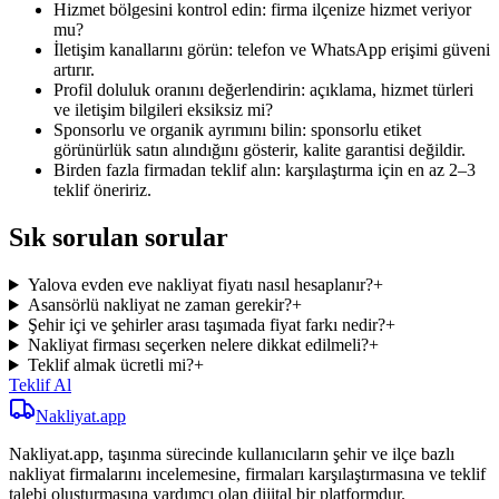
Hizmet bölgesini kontrol edin: firma ilçenize hizmet veriyor
mu?
İletişim kanallarını görün: telefon ve WhatsApp erişimi güveni
artırır.
Profil doluluk oranını değerlendirin: açıklama, hizmet türleri
ve iletişim bilgileri eksiksiz mi?
Sponsorlu ve organik ayrımını bilin: sponsorlu etiket
görünürlük satın alındığını gösterir, kalite garantisi değildir.
Birden fazla firmadan teklif alın: karşılaştırma için en az 2–3
teklif öneririz.
Sık sorulan sorular
Yalova evden eve nakliyat fiyatı nasıl hesaplanır?
+
Asansörlü nakliyat ne zaman gerekir?
+
Şehir içi ve şehirler arası taşımada fiyat farkı nedir?
+
Nakliyat firması seçerken nelere dikkat edilmeli?
+
Teklif almak ücretli mi?
+
Teklif Al
Nakliyat
.app
Nakliyat.app, taşınma sürecinde kullanıcıların şehir ve ilçe bazlı
nakliyat firmalarını incelemesine, firmaları karşılaştırmasına ve teklif
talebi oluşturmasına yardımcı olan dijital bir platformdur.