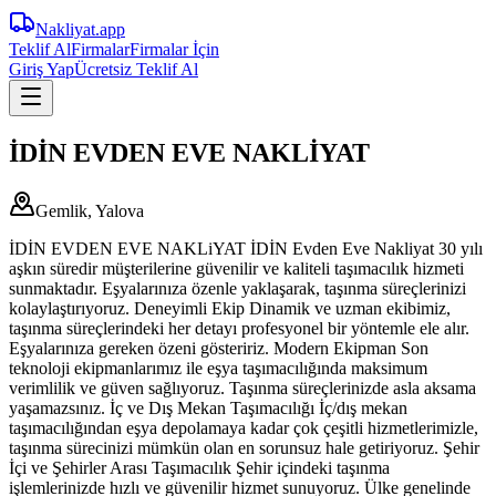
Nakliyat
.app
Teklif Al
Firmalar
Firmalar İçin
Giriş Yap
Ücretsiz Teklif Al
İDİN EVDEN EVE NAKLİYAT
Gemlik, Yalova
İDİN EVDEN EVE NAKLiYAT İDİN Evden Eve Nakliyat 30 yılı
aşkın süredir müşterilerine güvenilir ve kaliteli taşımacılık hizmeti
sunmaktadır. Eşyalarınıza özenle yaklaşarak, taşınma süreçlerinizi
kolaylaştırıyoruz. Deneyimli Ekip Dinamik ve uzman ekibimiz,
taşınma süreçlerindeki her detayı profesyonel bir yöntemle ele alır.
Eşyalarınıza gereken özeni gösteririz. Modern Ekipman Son
teknoloji ekipmanlarımız ile eşya taşımacılığında maksimum
verimlilik ve güven sağlıyoruz. Taşınma süreçlerinizde asla aksama
yaşamazsınız. İç ve Dış Mekan Taşımacılığı İç/dış mekan
taşımacılığından eşya depolamaya kadar çok çeşitli hizmetlerimizle,
taşınma sürecinizi mümkün olan en sorunsuz hale getiriyoruz. Şehir
İçi ve Şehirler Arası Taşımacılık Şehir içindeki taşınma
işlemlerinizde hızlı ve güvenilir hizmet sunuyoruz. Ülke genelinde