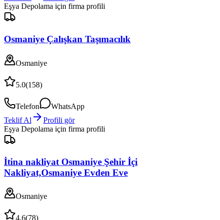
Eşya Depolama
için firma profili
Osmaniye Çalışkan Taşımacılık
Osmaniye
5.0
(
158
)
Telefon
WhatsApp
Teklif Al
Profili gör
Eşya Depolama
için firma profili
İtina nakliyat Osmaniye Şehir İçi
Nakliyat,Osmaniye Evden Eve
Osmaniye
4.6
(
78
)