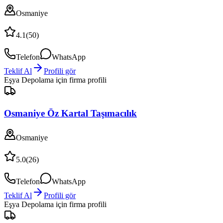
Osmaniye
4.1
(
50
)
Telefon
WhatsApp
Teklif Al
Profili gör
Eşya Depolama
için firma profili
Osmaniye Öz Kartal Taşımacılık
Osmaniye
5.0
(
26
)
Telefon
WhatsApp
Teklif Al
Profili gör
Eşya Depolama
için firma profili