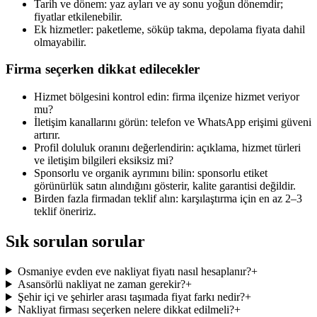
Tarih ve dönem: yaz ayları ve ay sonu yoğun dönemdir;
fiyatlar etkilenebilir.
Ek hizmetler: paketleme, söküp takma, depolama fiyata dahil
olmayabilir.
Firma seçerken dikkat edilecekler
Hizmet bölgesini kontrol edin: firma ilçenize hizmet veriyor
mu?
İletişim kanallarını görün: telefon ve WhatsApp erişimi güveni
artırır.
Profil doluluk oranını değerlendirin: açıklama, hizmet türleri
ve iletişim bilgileri eksiksiz mi?
Sponsorlu ve organik ayrımını bilin: sponsorlu etiket
görünürlük satın alındığını gösterir, kalite garantisi değildir.
Birden fazla firmadan teklif alın: karşılaştırma için en az 2–3
teklif öneririz.
Sık sorulan sorular
Osmaniye evden eve nakliyat fiyatı nasıl hesaplanır?
+
Asansörlü nakliyat ne zaman gerekir?
+
Şehir içi ve şehirler arası taşımada fiyat farkı nedir?
+
Nakliyat firması seçerken nelere dikkat edilmeli?
+