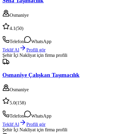
Sena Taşımacılık
Osmaniye
4.1
(
50
)
Telefon
WhatsApp
Teklif Al
Profili gör
Şehir İçi Nakliyat
için firma profili
Osmaniye Çalışkan Taşımacılık
Osmaniye
5.0
(
158
)
Telefon
WhatsApp
Teklif Al
Profili gör
Şehir İçi Nakliyat
için firma profili