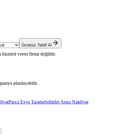
Ücretsiz Teklif Al
 hizmeti veren firma değildir.
panya planlayabilir.
liyat
Parça Eşya Taşıma
Şehirler Arası Nakliyat