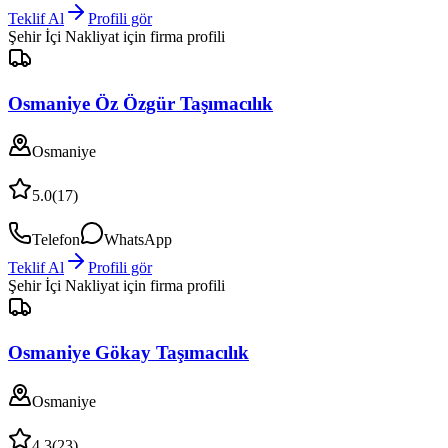
Teklif Al
Profili gör
Şehir İçi Nakliyat
için firma profili
Osmaniye Öz Özgür Taşımacılık
Osmaniye
5.0
(
17
)
Telefon
WhatsApp
Teklif Al
Profili gör
Şehir İçi Nakliyat
için firma profili
Osmaniye Gökay Taşımacılık
Osmaniye
4.3
(
23
)