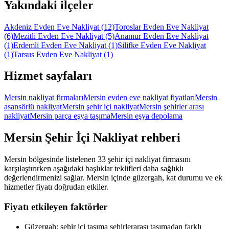
Yakındaki ilçeler
Akdeniz Evden Eve Nakliyat
(12)
Toroslar Evden Eve Nakliyat
(6)
Mezitli Evden Eve Nakliyat
(5)
Anamur Evden Eve Nakliyat
(1)
Erdemli Evden Eve Nakliyat
(1)
Silifke Evden Eve Nakliyat
(1)
Tarsus Evden Eve Nakliyat
(1)
Hizmet sayfaları
Mersin nakliyat firmaları
Mersin evden eve nakliyat fiyatları
Mersin
asansörlü nakliyat
Mersin şehir içi nakliyat
Mersin şehirler arası
nakliyat
Mersin parça eşya taşıma
Mersin eşya depolama
Mersin
Şehir İçi Nakliyat
rehberi
Mersin bölgesinde listelenen 33 şehir içi nakliyat firmasını
karşılaştırırken aşağıdaki başlıklar teklifleri daha sağlıklı
değerlendirmenizi sağlar. Mersin içinde güzergah, kat durumu ve ek
hizmetler fiyatı doğrudan etkiler.
Fiyatı etkileyen faktörler
Güzergah: şehir içi taşıma şehirlerarası taşımadan farklı