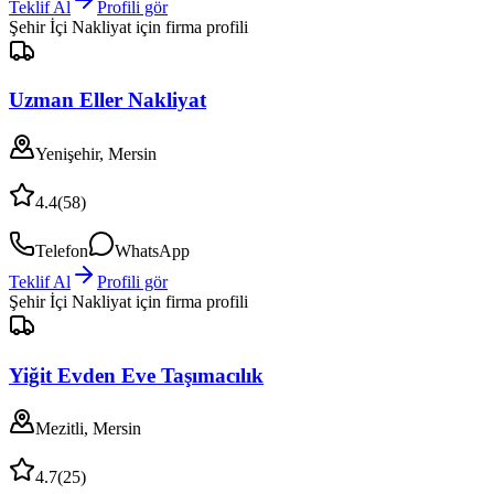
Teklif Al
Profili gör
Şehir İçi Nakliyat
için firma profili
Uzman Eller Nakliyat
Yenişehir, Mersin
4.4
(
58
)
Telefon
WhatsApp
Teklif Al
Profili gör
Şehir İçi Nakliyat
için firma profili
Yiğit Evden Eve Taşımacılık
Mezitli, Mersin
4.7
(
25
)