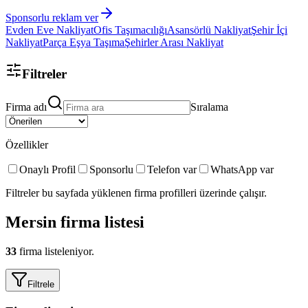
Sponsorlu reklam ver
Evden Eve Nakliyat
Ofis Taşımacılığı
Asansörlü Nakliyat
Şehir İçi
Nakliyat
Parça Eşya Taşıma
Şehirler Arası Nakliyat
Filtreler
Firma adı
Sıralama
Özellikler
Onaylı Profil
Sponsorlu
Telefon var
WhatsApp var
Filtreler bu sayfada yüklenen firma profilleri üzerinde çalışır.
Mersin
firma listesi
33
firma listeleniyor.
Filtrele