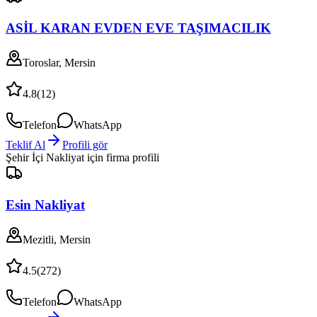
ASİL KARAN EVDEN EVE TAŞIMACILIK
Toroslar, Mersin
4.8
(
12
)
Telefon
WhatsApp
Teklif Al
Profili gör
Şehir İçi Nakliyat
için firma profili
Esin Nakliyat
Mezitli, Mersin
4.5
(
272
)
Telefon
WhatsApp