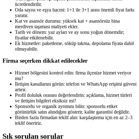
ücretlendirilir.
Oda sayısı ve eşya hacmi: 1+1 ile 3+1 arası önemli fiyat farkı
yaratır.
Kat ve asansör durumu: yüksek kat + asansörsüz bina
merdiven taşıması maliyeti ekler.
Tarih ve dönem: yaz ayları ve ay sonu yoğun dönemdir;
fiyatlar etkilenebilir.
Ek hizmetler: paketleme, söküp takma, depolama fiyata dahil
olmayabilir.
Firma seçerken dikkat edilecekler
Hizmet bölgesini kontrol edin: firma ilçenize hizmet veriyor
mu?
İletişim kanallarını görün: telefon ve WhatsApp erişimi güveni
artırır.
Profil doluluk oranını değerlendirin: açıklama, hizmet türleri
ve iletişim bilgileri eksiksiz mi?
Sponsorlu ve organik ayrımını bilin: sponsorlu etiket
görünürlük satın alındığını gösterir, kalite garantisi değildir.
Birden fazla firmadan teklif alın: karşılaştırma için en az 2–3
teklif öneririz.
Sık sorulan sorular