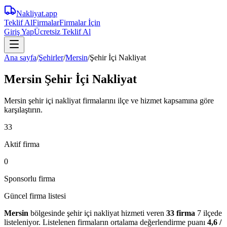
Nakliyat
.app
Teklif Al
Firmalar
Firmalar İçin
Giriş Yap
Ücretsiz Teklif Al
Ana sayfa
/
Şehirler
/
Mersin
/
Şehir İçi Nakliyat
Mersin Şehir İçi Nakliyat
Mersin şehir içi nakliyat firmalarını ilçe ve hizmet kapsamına göre
karşılaştırın.
33
Aktif firma
0
Sponsorlu firma
Güncel firma listesi
Mersin
bölgesinde
şehir içi nakliyat
hizmeti veren
33
firma
7 ilçede
listeleniyor.
Listelenen firmaların ortalama değerlendirme puanı
4,6
/