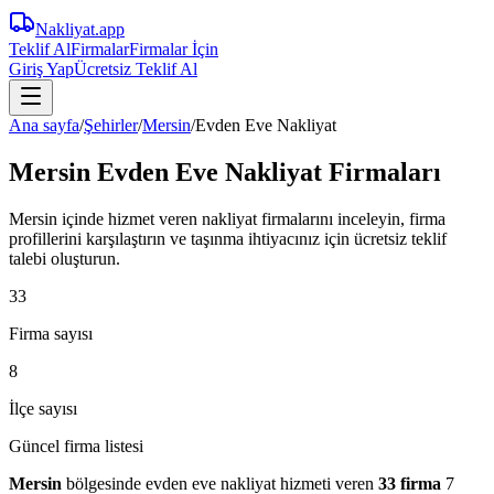
Nakliyat
.app
Teklif Al
Firmalar
Firmalar İçin
Giriş Yap
Ücretsiz Teklif Al
Ana sayfa
/
Şehirler
/
Mersin
/
Evden Eve Nakliyat
Mersin Evden Eve Nakliyat Firmaları
Mersin içinde hizmet veren nakliyat firmalarını inceleyin, firma
profillerini karşılaştırın ve taşınma ihtiyacınız için ücretsiz teklif
talebi oluşturun.
33
Firma sayısı
8
İlçe sayısı
Güncel firma listesi
Mersin
bölgesinde
evden eve nakliyat
hizmeti veren
33
firma
7