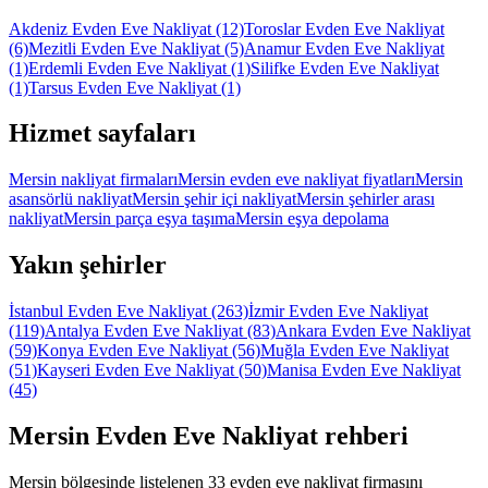
Akdeniz Evden Eve Nakliyat
(12)
Toroslar Evden Eve Nakliyat
(6)
Mezitli Evden Eve Nakliyat
(5)
Anamur Evden Eve Nakliyat
(1)
Erdemli Evden Eve Nakliyat
(1)
Silifke Evden Eve Nakliyat
(1)
Tarsus Evden Eve Nakliyat
(1)
Hizmet sayfaları
Mersin nakliyat firmaları
Mersin evden eve nakliyat fiyatları
Mersin
asansörlü nakliyat
Mersin şehir içi nakliyat
Mersin şehirler arası
nakliyat
Mersin parça eşya taşıma
Mersin eşya depolama
Yakın şehirler
İstanbul Evden Eve Nakliyat
(263)
İzmir Evden Eve Nakliyat
(119)
Antalya Evden Eve Nakliyat
(83)
Ankara Evden Eve Nakliyat
(59)
Konya Evden Eve Nakliyat
(56)
Muğla Evden Eve Nakliyat
(51)
Kayseri Evden Eve Nakliyat
(50)
Manisa Evden Eve Nakliyat
(45)
Mersin
Evden Eve Nakliyat
rehberi
Mersin bölgesinde listelenen 33 evden eve nakliyat firmasını