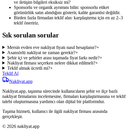
ve iletişim bilgileri eksiksiz mi?
Sponsorlu ve organik ayrımını bilin: sponsorlu etiket
görünürlük satın alındığını gösterir, kalite garantisi değildir.
Birden fazla firmadan teklif alın: karşılaştırma için en az 2–3
teklif öneririz.
Sık sorulan sorular
Mersin evden eve nakliyat fiyatı nasıl hesaplanır?
+
Asansörlü nakliyat ne zaman gerekir?
+
Şehir içi ve şehirler arası taşımada fiyat farkı nedir?
+
Nakliyat firması seçerken nelere dikkat edilmeli?
+
Teklif almak ücretli mi?
+
Teklif Al
Nakliyat
.app
Nakliyat.app, taşınma sürecinde kullanıcıların şehir ve ilçe bazlı
nakliyat firmalarını incelemesine, firmaları karşılaştırmasına ve teklif
talebi oluşturmasına yardımcı olan dijital bir platformdur.
Taşıma hizmeti, kullanıcı ile ilgili nakliyat firması arasında
gerçekleşir.
© 2026 nakliyat.app