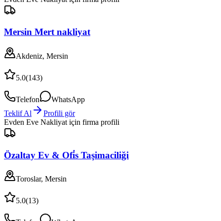
Mersin Mert nakliyat
Akdeniz, Mersin
5.0
(
143
)
Telefon
WhatsApp
Teklif Al
Profili gör
Evden Eve Nakliyat
için firma profili
Özaltay Ev & Ofi̇s Taşimaciliği
Toroslar, Mersin
5.0
(
13
)