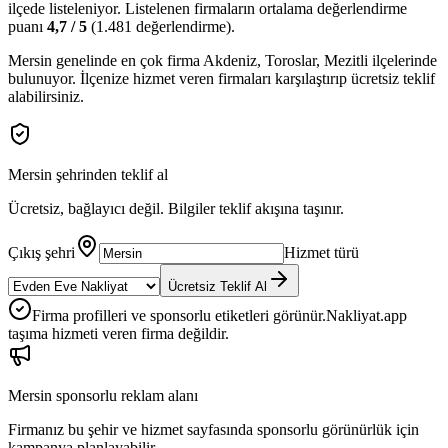
ilçede
listeleniyor.
Listelenen firmaların ortalama değerlendirme
puanı
4,7
/ 5
(
1.481
değerlendirme).
Mersin
genelinde en çok firma
Akdeniz, Toroslar, Mezitli
ilçelerinde
bulunuyor. İlçenize hizmet veren firmaları karşılaştırıp ücretsiz teklif
alabilirsiniz.
Mersin
şehrinden teklif al
Ücretsiz, bağlayıcı değil. Bilgiler teklif akışına taşınır.
Çıkış şehri
Hizmet türü
Ücretsiz Teklif Al
Firma profilleri ve sponsorlu etiketleri görünür.
Nakliyat.app
taşıma hizmeti veren firma değildir.
Mersin
sponsorlu reklam alanı
Firmanız bu şehir ve hizmet sayfasında sponsorlu görünürlük için
kampanya planlayabilir.