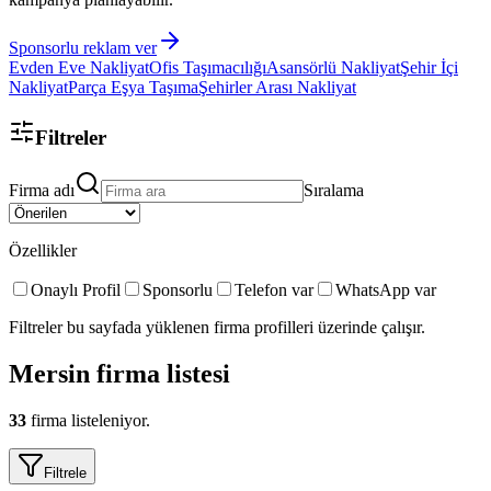
Sponsorlu reklam ver
Evden Eve Nakliyat
Ofis Taşımacılığı
Asansörlü Nakliyat
Şehir İçi
Nakliyat
Parça Eşya Taşıma
Şehirler Arası Nakliyat
Filtreler
Firma adı
Sıralama
Özellikler
Onaylı Profil
Sponsorlu
Telefon var
WhatsApp var
Filtreler bu sayfada yüklenen firma profilleri üzerinde çalışır.
Mersin
firma listesi
33
firma listeleniyor.
Filtrele