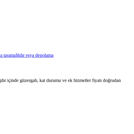
ya taşıma
Iğdır eşya depolama
. Iğdır içinde güzergah, kat durumu ve ek hizmetler fiyatı doğrudan