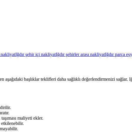
 nakliyat
Iğdır şehir içi nakliyat
Iğdır şehirler arası nakliyat
Iğdır parça eş
ken aşağıdaki başlıklar teklifleri daha sağlıklı değerlendirmenizi sağlar
irilir.
ratır.
aşıması maliyeti ekler.
tkilenebilir.
mayabilir.