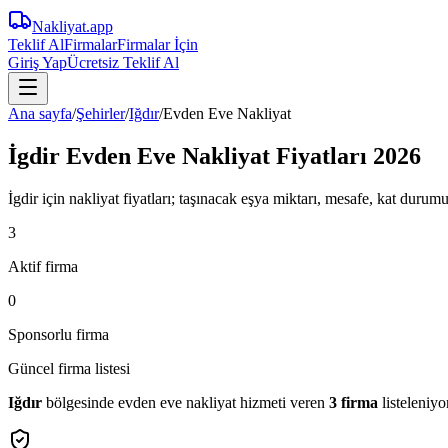
Nakliyat
.app
Teklif Al
Firmalar
Firmalar İçin
Giriş Yap
Ücretsiz Teklif Al
Ana sayfa
/
Şehirler
/
Iğdır
/
Evden Eve Nakliyat
İgdir Evden Eve Nakliyat Fiyatları 2026
İgdir için nakliyat fiyatları; taşınacak eşya miktarı, mesafe, kat durumu
3
Aktif firma
0
Sponsorlu firma
Güncel firma listesi
Iğdır
bölgesinde
evden eve nakliyat
hizmeti veren
3
firma
listeleniyo