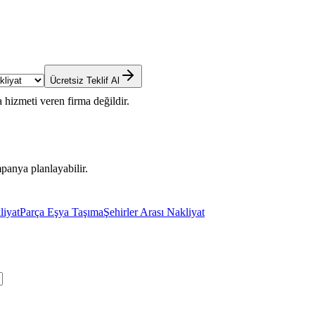
Ücretsiz Teklif Al
 hizmeti veren firma değildir.
panya planlayabilir.
liyat
Parça Eşya Taşıma
Şehirler Arası Nakliyat