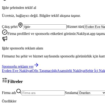
Iğdır
şehrinden teklif al
Ücretsiz, bağlayıcı değil. Bilgiler teklif akışına taşınır.
Çıkış şehri
Hizmet türü
Firma profilleri ve sponsorlu etiketleri görünür.
Nakliyat.app taşıma
Iğdır
sponsorlu reklam alanı
Firmanız bu şehir ve hizmet sayfasında sponsorlu görünürlük için kam
Sponsorlu reklam ver
Evden Eve Nakliyat
Ofis Taşımacılığı
Asansörlü Nakliyat
Şehir İçi Nak
Filtreler
Firma adı
Sıralama
Özellikler