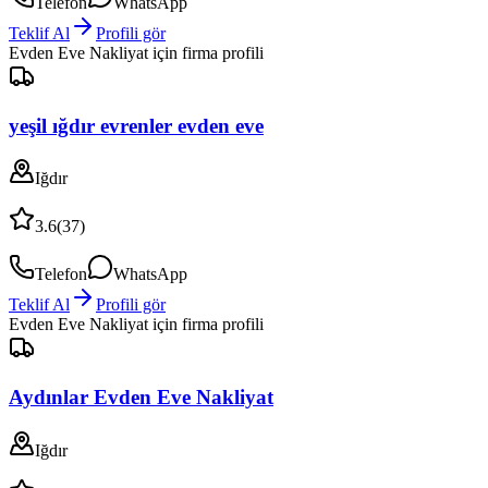
Telefon
WhatsApp
Teklif Al
Profili gör
Evden Eve Nakliyat
için firma profili
yeşil ığdır evrenler evden eve
Iğdır
3.6
(
37
)
Telefon
WhatsApp
Teklif Al
Profili gör
Evden Eve Nakliyat
için firma profili
Aydınlar Evden Eve Nakliyat
Iğdır