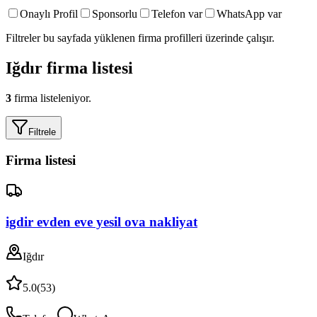
Onaylı Profil
Sponsorlu
Telefon var
WhatsApp var
Filtreler bu sayfada yüklenen firma profilleri üzerinde çalışır.
Iğdır
firma listesi
3
firma listeleniyor.
Filtrele
Firma listesi
igdir evden eve yesil ova nakliyat
Iğdır
5.0
(
53
)