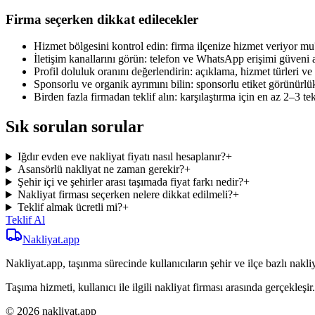
Firma seçerken dikkat edilecekler
Hizmet bölgesini kontrol edin: firma ilçenize hizmet veriyor mu
İletişim kanallarını görün: telefon ve WhatsApp erişimi güveni ar
Profil doluluk oranını değerlendirin: açıklama, hizmet türleri ve i
Sponsorlu ve organik ayrımını bilin: sponsorlu etiket görünürlük sa
Birden fazla firmadan teklif alın: karşılaştırma için en az 2–3 tek
Sık sorulan sorular
Iğdır evden eve nakliyat fiyatı nasıl hesaplanır?
+
Asansörlü nakliyat ne zaman gerekir?
+
Şehir içi ve şehirler arası taşımada fiyat farkı nedir?
+
Nakliyat firması seçerken nelere dikkat edilmeli?
+
Teklif almak ücretli mi?
+
Teklif Al
Nakliyat
.app
Nakliyat.app, taşınma sürecinde kullanıcıların şehir ve ilçe bazlı nakliy
Taşıma hizmeti, kullanıcı ile ilgili nakliyat firması arasında gerçekleşir.
© 2026 nakliyat.app