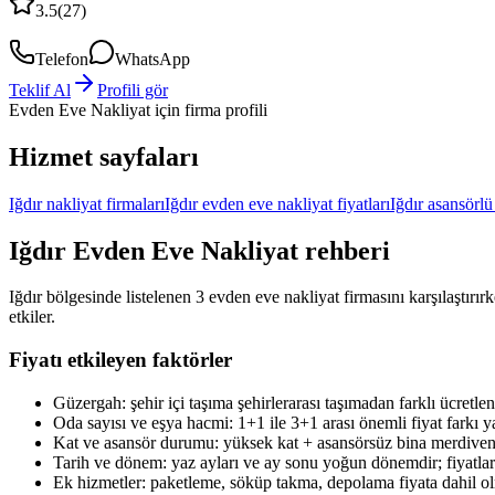
3.5
(
27
)
Telefon
WhatsApp
Teklif Al
Profili gör
Evden Eve Nakliyat
için firma profili
Hizmet sayfaları
Iğdır nakliyat firmaları
Iğdır evden eve nakliyat fiyatları
Iğdır asansörlü
Iğdır
Evden Eve Nakliyat
rehberi
Iğdır bölgesinde listelenen 3 evden eve nakliyat firmasını karşılaştırır
etkiler.
Fiyatı etkileyen faktörler
Güzergah: şehir içi taşıma şehirlerarası taşımadan farklı ücretlend
Oda sayısı ve eşya hacmi: 1+1 ile 3+1 arası önemli fiyat farkı ya
Kat ve asansör durumu: yüksek kat + asansörsüz bina merdiven t
Tarih ve dönem: yaz ayları ve ay sonu yoğun dönemdir; fiyatlar e
Ek hizmetler: paketleme, söküp takma, depolama fiyata dahil ol