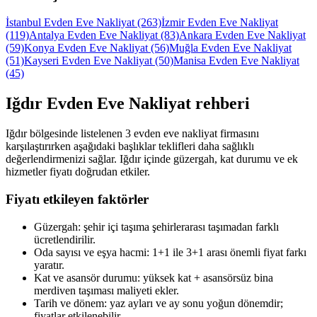
İstanbul Evden Eve Nakliyat
(263)
İzmir Evden Eve Nakliyat
(119)
Antalya Evden Eve Nakliyat
(83)
Ankara Evden Eve Nakliyat
(59)
Konya Evden Eve Nakliyat
(56)
Muğla Evden Eve Nakliyat
(51)
Kayseri Evden Eve Nakliyat
(50)
Manisa Evden Eve Nakliyat
(45)
Iğdır
Evden Eve Nakliyat
rehberi
Iğdır bölgesinde listelenen 3 evden eve nakliyat firmasını
karşılaştırırken aşağıdaki başlıklar teklifleri daha sağlıklı
değerlendirmenizi sağlar. Iğdır içinde güzergah, kat durumu ve ek
hizmetler fiyatı doğrudan etkiler.
Fiyatı etkileyen faktörler
Güzergah: şehir içi taşıma şehirlerarası taşımadan farklı
ücretlendirilir.
Oda sayısı ve eşya hacmi: 1+1 ile 3+1 arası önemli fiyat farkı
yaratır.
Kat ve asansör durumu: yüksek kat + asansörsüz bina
merdiven taşıması maliyeti ekler.
Tarih ve dönem: yaz ayları ve ay sonu yoğun dönemdir;
fiyatlar etkilenebilir.