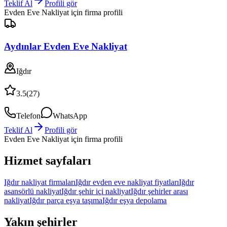
Teklif Al
Profili gör
Evden Eve Nakliyat
için firma profili
Aydınlar Evden Eve Nakliyat
Iğdır
3.5
(
27
)
Telefon
WhatsApp
Teklif Al
Profili gör
Evden Eve Nakliyat
için firma profili
Hizmet sayfaları
Iğdır nakliyat firmaları
Iğdır evden eve nakliyat fiyatları
Iğdır
asansörlü nakliyat
Iğdır şehir içi nakliyat
Iğdır şehirler arası
nakliyat
Iğdır parça eşya taşıma
Iğdır eşya depolama
Yakın şehirler