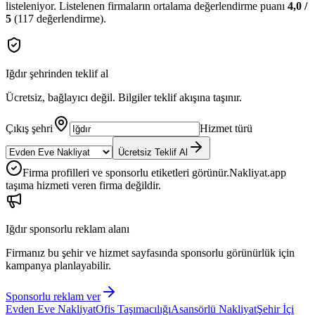
listeleniyor.
Listelenen firmaların ortalama değerlendirme puanı
4,0
/
5
(
117
değerlendirme).
Iğdır
şehrinden teklif al
Ücretsiz, bağlayıcı değil. Bilgiler teklif akışına taşınır.
Çıkış şehri
Hizmet türü
Ücretsiz Teklif Al
Firma profilleri ve sponsorlu etiketleri görünür.
Nakliyat.app
taşıma hizmeti veren firma değildir.
Iğdır
sponsorlu reklam alanı
Firmanız bu şehir ve hizmet sayfasında sponsorlu görünürlük için
kampanya planlayabilir.
Sponsorlu reklam ver
Evden Eve Nakliyat
Ofis Taşımacılığı
Asansörlü Nakliyat
Şehir İçi