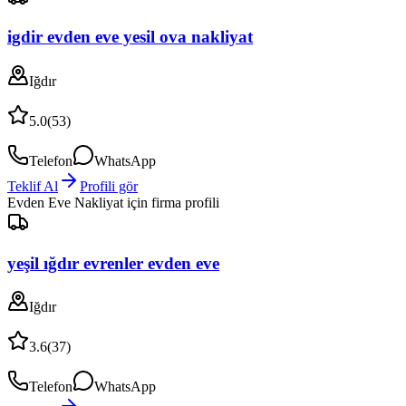
igdir evden eve yesil ova nakliyat
Iğdır
5.0
(
53
)
Telefon
WhatsApp
Teklif Al
Profili gör
Evden Eve Nakliyat
için firma profili
yeşil ığdır evrenler evden eve
Iğdır
3.6
(
37
)
Telefon
WhatsApp