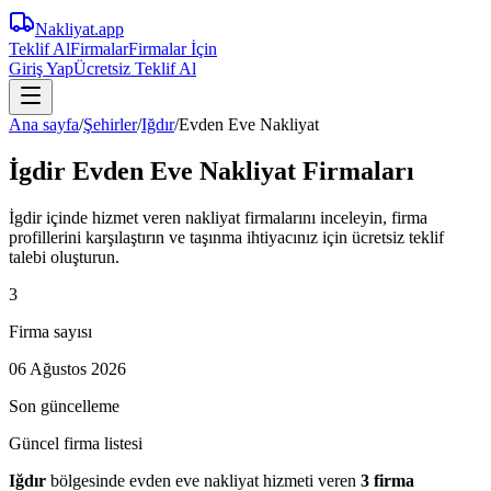
Nakliyat
.app
Teklif Al
Firmalar
Firmalar İçin
Giriş Yap
Ücretsiz Teklif Al
Ana sayfa
/
Şehirler
/
Iğdır
/
Evden Eve Nakliyat
İgdir Evden Eve Nakliyat Firmaları
İgdir içinde hizmet veren nakliyat firmalarını inceleyin, firma
profillerini karşılaştırın ve taşınma ihtiyacınız için ücretsiz teklif
talebi oluşturun.
3
Firma sayısı
06 Ağustos 2026
Son güncelleme
Güncel firma listesi
Iğdır
bölgesinde
evden eve nakliyat
hizmeti veren
3
firma