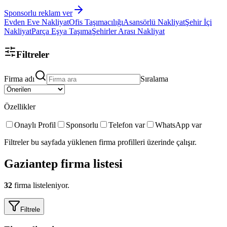
Sponsorlu reklam ver
Evden Eve Nakliyat
Ofis Taşımacılığı
Asansörlü Nakliyat
Şehir İçi
Nakliyat
Parça Eşya Taşıma
Şehirler Arası Nakliyat
Filtreler
Firma adı
Sıralama
Özellikler
Onaylı Profil
Sponsorlu
Telefon var
WhatsApp var
Filtreler bu sayfada yüklenen firma profilleri üzerinde çalışır.
Gaziantep
firma listesi
32
firma listeleniyor.
Filtrele