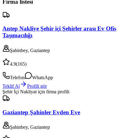
Firma listesi
Antep Nakliye Şehir içi Şehirler arası Ev Ofis
Taşımacılığı
Şahinbey, Gaziantep
4.9
(
165
)
Telefon
WhatsApp
Teklif Al
Profili gör
Şehir İçi Nakliyat
için firma profili
Gaziantep Şahinler Evden Eve
Şahinbey, Gaziantep