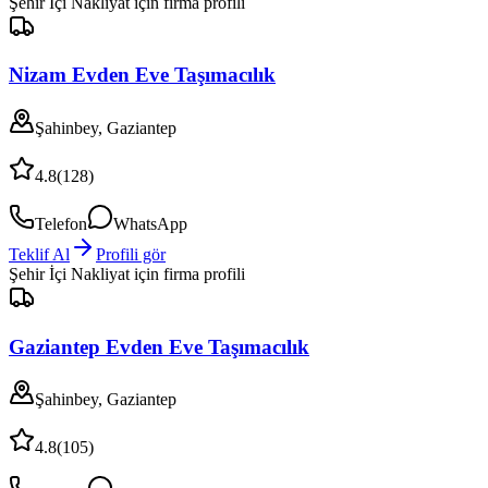
Şehir İçi Nakliyat
için firma profili
Nizam Evden Eve Taşımacılık
Şahinbey, Gaziantep
4.8
(
128
)
Telefon
WhatsApp
Teklif Al
Profili gör
Şehir İçi Nakliyat
için firma profili
Gaziantep Evden Eve Taşımacılık
Şahinbey, Gaziantep
4.8
(
105
)