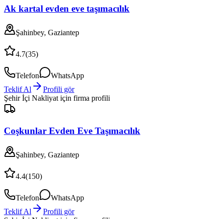
Ak kartal evden eve taşımacılık
Şahinbey, Gaziantep
4.7
(
35
)
Telefon
WhatsApp
Teklif Al
Profili gör
Şehir İçi Nakliyat
için firma profili
Coşkunlar Evden Eve Taşımacılık
Şahinbey, Gaziantep
4.4
(
150
)
Telefon
WhatsApp
Teklif Al
Profili gör