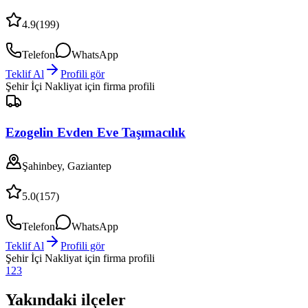
4.9
(
199
)
Telefon
WhatsApp
Teklif Al
Profili gör
Şehir İçi Nakliyat
için firma profili
Ezogelin Evden Eve Taşımacılık
Şahinbey, Gaziantep
5.0
(
157
)
Telefon
WhatsApp
Teklif Al
Profili gör
Şehir İçi Nakliyat
için firma profili
1
2
3
Yakındaki ilçeler