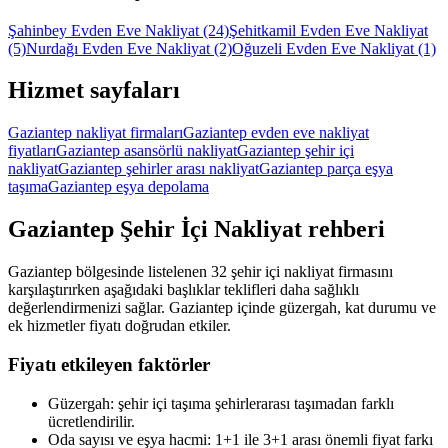
Şahinbey Evden Eve Nakliyat
(24)
Şehitkamil Evden Eve Nakliyat
(5)
Nurdağı Evden Eve Nakliyat
(2)
Oğuzeli Evden Eve Nakliyat
(1)
Hizmet sayfaları
Gaziantep nakliyat firmaları
Gaziantep evden eve nakliyat
fiyatları
Gaziantep asansörlü nakliyat
Gaziantep şehir içi
nakliyat
Gaziantep şehirler arası nakliyat
Gaziantep parça eşya
taşıma
Gaziantep eşya depolama
Gaziantep
Şehir İçi Nakliyat
rehberi
Gaziantep bölgesinde listelenen 32 şehir içi nakliyat firmasını
karşılaştırırken aşağıdaki başlıklar teklifleri daha sağlıklı
değerlendirmenizi sağlar. Gaziantep içinde güzergah, kat durumu ve
ek hizmetler fiyatı doğrudan etkiler.
Fiyatı etkileyen faktörler
Güzergah: şehir içi taşıma şehirlerarası taşımadan farklı
ücretlendirilir.
Oda sayısı ve eşya hacmi: 1+1 ile 3+1 arası önemli fiyat farkı