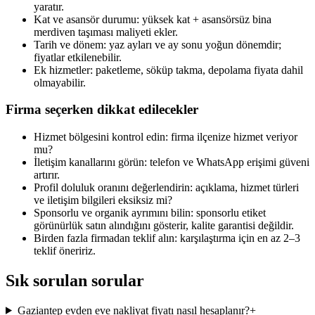
yaratır.
Kat ve asansör durumu: yüksek kat + asansörsüz bina
merdiven taşıması maliyeti ekler.
Tarih ve dönem: yaz ayları ve ay sonu yoğun dönemdir;
fiyatlar etkilenebilir.
Ek hizmetler: paketleme, söküp takma, depolama fiyata dahil
olmayabilir.
Firma seçerken dikkat edilecekler
Hizmet bölgesini kontrol edin: firma ilçenize hizmet veriyor
mu?
İletişim kanallarını görün: telefon ve WhatsApp erişimi güveni
artırır.
Profil doluluk oranını değerlendirin: açıklama, hizmet türleri
ve iletişim bilgileri eksiksiz mi?
Sponsorlu ve organik ayrımını bilin: sponsorlu etiket
görünürlük satın alındığını gösterir, kalite garantisi değildir.
Birden fazla firmadan teklif alın: karşılaştırma için en az 2–3
teklif öneririz.
Sık sorulan sorular
Gaziantep evden eve nakliyat fiyatı nasıl hesaplanır?
+