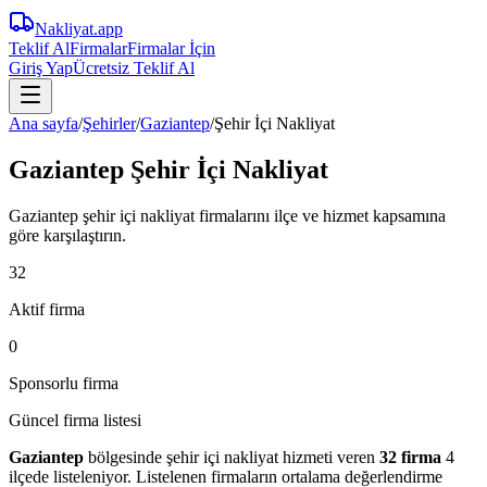
Nakliyat
.app
Teklif Al
Firmalar
Firmalar İçin
Giriş Yap
Ücretsiz Teklif Al
Ana sayfa
/
Şehirler
/
Gaziantep
/
Şehir İçi Nakliyat
Gaziantep Şehir İçi Nakliyat
Gaziantep şehir içi nakliyat firmalarını ilçe ve hizmet kapsamına
göre karşılaştırın.
32
Aktif firma
0
Sponsorlu firma
Güncel firma listesi
Gaziantep
bölgesinde
şehir içi nakliyat
hizmeti veren
32
firma
4
ilçede
listeleniyor.
Listelenen firmaların ortalama değerlendirme