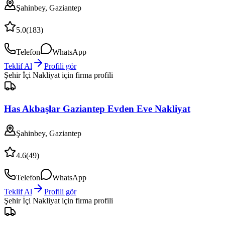
Şahinbey, Gaziantep
5.0
(
183
)
Telefon
WhatsApp
Teklif Al
Profili gör
Şehir İçi Nakliyat
için firma profili
Has Akbaşlar Gaziantep Evden Eve Nakliyat
Şahinbey, Gaziantep
4.6
(
49
)
Telefon
WhatsApp
Teklif Al
Profili gör
Şehir İçi Nakliyat
için firma profili