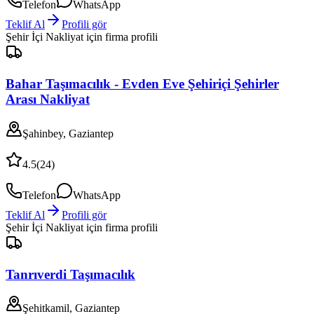
Telefon
WhatsApp
Teklif Al
Profili gör
Şehir İçi Nakliyat
için firma profili
Bahar Taşımacılık - Evden Eve Şehiriçi Şehirler
Arası Nakliyat
Şahinbey, Gaziantep
4.5
(
24
)
Telefon
WhatsApp
Teklif Al
Profili gör
Şehir İçi Nakliyat
için firma profili
Tanrıverdi Taşımacılık
Şehitkamil, Gaziantep