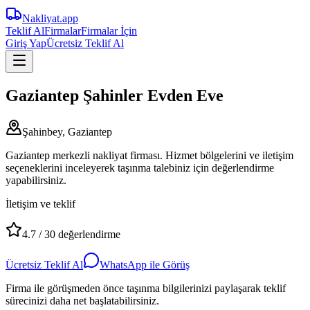
Nakliyat
.app
Teklif Al
Firmalar
Firmalar İçin
Giriş Yap
Ücretsiz Teklif Al
Gaziantep Şahinler Evden Eve
Şahinbey, Gaziantep
Gaziantep merkezli nakliyat firması. Hizmet bölgelerini ve iletişim
seçeneklerini inceleyerek taşınma talebiniz için değerlendirme
yapabilirsiniz.
İletişim ve teklif
4.7
/
30
değerlendirme
Ücretsiz Teklif Al
WhatsApp ile Görüş
Firma ile görüşmeden önce taşınma bilgilerinizi paylaşarak teklif
sürecinizi daha net başlatabilirsiniz.