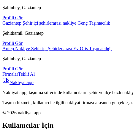
Şahinbey, Gaziantep
Profili Gör
Gaziantep Şehir içi şehirlerarası nakliye Genç Taşımacılık
Şehitkamil, Gaziantep
Profili Gör
Antep Nakliye Şehir içi Şehirler arası Ev Ofis Taşımacılığı
Şahinbey, Gaziantep
Profili Gör
Firmalar
Teklif Al
Nakliyat
.app
Nakliyat.app, taşınma sürecinde kullanıcıların şehir ve ilçe bazlı nakliy
Taşıma hizmeti, kullanıcı ile ilgili nakliyat firması arasında gerçekleşir.
© 2026 nakliyat.app
Kullanıcılar İçin