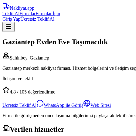
Nakliyat
.app
Teklif Al
Firmalar
Firmalar İçin
Giriş Yap
Ücretsiz Teklif Al
Gaziantep Evden Eve Taşımacılık
Şahinbey, Gaziantep
Gaziantep merkezli nakliyat firması. Hizmet bölgelerini ve iletişim seç
İletişim ve teklif
4.8
/
105
değerlendirme
Ücretsiz Teklif Al
WhatsApp ile Görüş
Web Sitesi
Firma ile görüşmeden önce taşınma bilgilerinizi paylaşarak teklif süreci
Verilen hizmetler