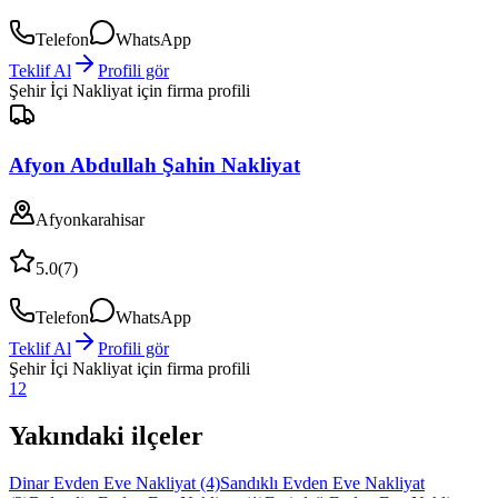
Telefon
WhatsApp
Teklif Al
Profili gör
Şehir İçi Nakliyat
için firma profili
Afyon Abdullah Şahin Nakliyat
Afyonkarahisar
5.0
(
7
)
Telefon
WhatsApp
Teklif Al
Profili gör
Şehir İçi Nakliyat
için firma profili
1
2
Yakındaki ilçeler
Dinar Evden Eve Nakliyat
(4)
Sandıklı Evden Eve Nakliyat