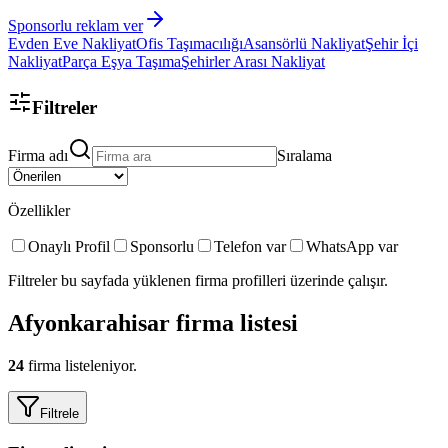
Sponsorlu reklam ver
Evden Eve Nakliyat
Ofis Taşımacılığı
Asansörlü Nakliyat
Şehir İçi
Nakliyat
Parça Eşya Taşıma
Şehirler Arası Nakliyat
Filtreler
Firma adı
Sıralama
Özellikler
Onaylı Profil
Sponsorlu
Telefon var
WhatsApp var
Filtreler bu sayfada yüklenen firma profilleri üzerinde çalışır.
Afyonkarahisar
firma listesi
24
firma listeleniyor.
Filtrele