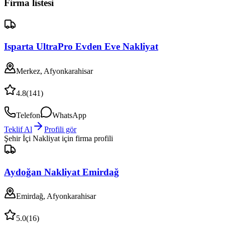
Firma listesi
Isparta UltraPro Evden Eve Nakliyat
Merkez, Afyonkarahisar
4.8
(
141
)
Telefon
WhatsApp
Teklif Al
Profili gör
Şehir İçi Nakliyat
için firma profili
Aydoğan Nakliyat Emirdağ
Emirdağ, Afyonkarahisar
5.0
(
16
)