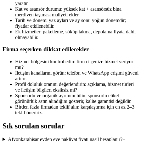
yaratır.
Kat ve asansör durumu: yüksek kat + asansörsüz bina
merdiven taşıması maliyeti ekler.
Tarih ve dönem: yaz ayları ve ay sonu yoğun dönemdir;
fiyatlar etkilenebilir.
Ek hizmetler: paketleme, söküp takma, depolama fiyata dahil
olmayabilir.
Firma seçerken dikkat edilecekler
Hizmet bölgesini kontrol edin: firma ilçenize hizmet veriyor
mu?
İletişim kanallarını görün: telefon ve WhatsApp erişimi güveni
artırır.
Profil doluluk oranını değerlendirin: açıklama, hizmet türleri
ve iletişim bilgileri eksiksiz mi?
Sponsorlu ve organik ayrımını bilin: sponsorlu etiket
görünürlük satın alındığını gösterir, kalite garantisi değildir.
Birden fazla firmadan teklif alın: karşılaştırma için en az 2–3
teklif öneririz.
Sık sorulan sorular
Afyonkarahisar evden eve nakliyat fiyatı nasıl hesaplanır?
+