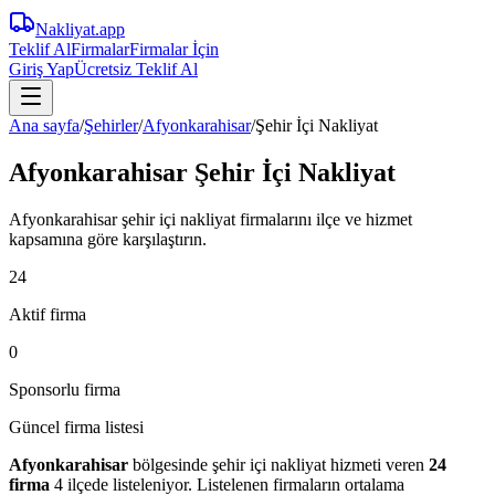
Nakliyat
.app
Teklif Al
Firmalar
Firmalar İçin
Giriş Yap
Ücretsiz Teklif Al
Ana sayfa
/
Şehirler
/
Afyonkarahisar
/
Şehir İçi Nakliyat
Afyonkarahisar Şehir İçi Nakliyat
Afyonkarahisar şehir içi nakliyat firmalarını ilçe ve hizmet
kapsamına göre karşılaştırın.
24
Aktif firma
0
Sponsorlu firma
Güncel firma listesi
Afyonkarahisar
bölgesinde
şehir içi nakliyat
hizmeti veren
24
firma
4 ilçede
listeleniyor.
Listelenen firmaların ortalama