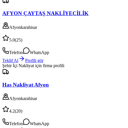
AFYON ÇAYTAŞ NAKLİYECİLİK
Afyonkarahisar
5.0
(
25
)
Telefon
WhatsApp
Teklif Al
Profili gör
Şehir İçi Nakliyat
için firma profili
Has Nakliyat Afyon
Afyonkarahisar
4.2
(
20
)
Telefon
WhatsApp