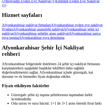
(2)
Bolvadin Evden Eve Nakliyat
(1)
Emirdağ Evden Eve Nakliyat
(1)
Hizmet sayfaları
Afyonkarahisar nakliyat firmaları
Afyonkarahisar evden eve nakliyat
fiyatları
Afyonkarahisar asansörlü nakliyat
Afyonkarahisar şehir içi
nakliyat
Afyonkarahisar şehirler arası nakliyat
Afyonkarahisar parça
eşya taşıma
Afyonkarahisar eşya depolama
Afyonkarahisar
Şehir İçi Nakliyat
rehberi
Afyonkarahisar bölgesinde listelenen 24 şehir içi nakliyat firmasını
karşılaştırırken aşağıdaki başlıklar teklifleri daha sağlıklı
değerlendirmenizi sağlar. Afyonkarahisar içinde güzergah, kat
durumu ve ek hizmetler fiyatı doğrudan etkiler.
Fiyatı etkileyen faktörler
Güzergah: şehir içi taşıma şehirlerarası taşımadan farklı
ücretlendirilir.
Oda sayısı ve eşya hacmi: 1+1 ile 3+1 arası önemli fiyat farkı