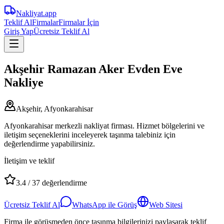
Nakliyat
.app
Teklif Al
Firmalar
Firmalar İçin
Giriş Yap
Ücretsiz Teklif Al
Akşehir Ramazan Aker Evden Eve
Nakliye
Akşehir, Afyonkarahisar
Afyonkarahisar merkezli nakliyat firması. Hizmet bölgelerini ve
iletişim seçeneklerini inceleyerek taşınma talebiniz için
değerlendirme yapabilirsiniz.
İletişim ve teklif
3.4
/
37
değerlendirme
Ücretsiz Teklif Al
WhatsApp ile Görüş
Web Sitesi
Firma ile görüşmeden önce taşınma bilgilerinizi paylaşarak teklif