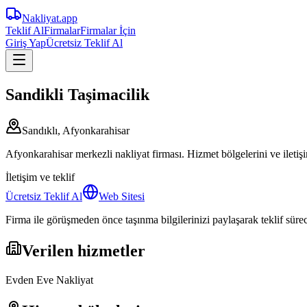
Nakliyat
.app
Teklif Al
Firmalar
Firmalar İçin
Giriş Yap
Ücretsiz Teklif Al
Sandikli Taşimacilik
Sandıklı, Afyonkarahisar
Afyonkarahisar merkezli nakliyat firması. Hizmet bölgelerini ve iletişi
İletişim ve teklif
Ücretsiz Teklif Al
Web Sitesi
Firma ile görüşmeden önce taşınma bilgilerinizi paylaşarak teklif süreci
Verilen hizmetler
Evden Eve Nakliyat