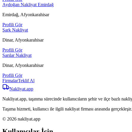
Aydoğan Nakliyat Emirdağ
Emirdağ, Afyonkarahisar
Profili Gör
Şark Nakliyat
Dinar, Afyonkarahisar
Profili Gör
Sarılar Nakliyat
Dinar, Afyonkarahisar
Profili Gör
Firmalar
Teklif Al
Nakliyat
.app
Nakliyat.app, taşınma sürecinde kullanıcıların şehir ve ilçe bazlı nakliy
Taşıma hizmeti, kullanıcı ile ilgili nakliyat firması arasında gerçekleşir.
© 2026 nakliyat.app
Kullanıcılar İçin