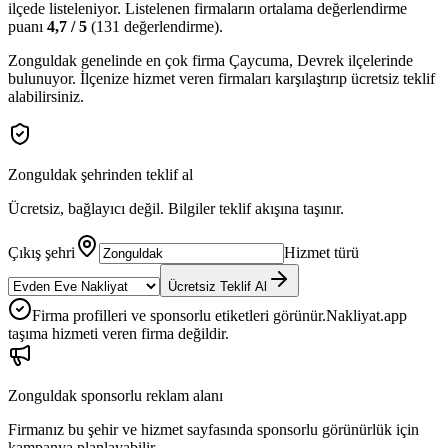
ilçede
listeleniyor.
Listelenen firmaların ortalama değerlendirme
puanı
4,7
/ 5
(
131
değerlendirme).
Zonguldak
genelinde en çok firma
Çaycuma, Devrek
ilçelerinde
bulunuyor. İlçenize hizmet veren firmaları karşılaştırıp ücretsiz teklif
alabilirsiniz.
Zonguldak
şehrinden teklif al
Ücretsiz, bağlayıcı değil. Bilgiler teklif akışına taşınır.
Çıkış şehri
Hizmet türü
Ücretsiz Teklif Al
Firma profilleri ve sponsorlu etiketleri görünür.
Nakliyat.app
taşıma hizmeti veren firma değildir.
Zonguldak
sponsorlu reklam alanı
Firmanız bu şehir ve hizmet sayfasında sponsorlu görünürlük için
kampanya planlayabilir.