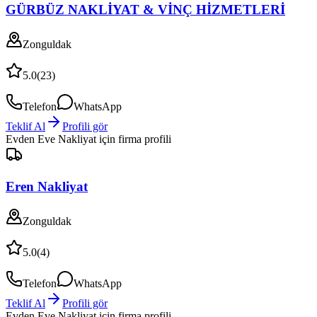
GÜRBÜZ NAKLİYAT & VİNÇ HİZMETLERİ
Zonguldak
5.0
(
23
)
Telefon
WhatsApp
Teklif Al
Profili gör
Evden Eve Nakliyat
için firma profili
Eren Nakliyat
Zonguldak
5.0
(
4
)
Telefon
WhatsApp
Teklif Al
Profili gör
Evden Eve Nakliyat
için firma profili