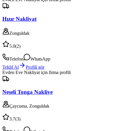
Hızır Nakliyat
Zonguldak
5.0
(
2
)
Telefon
WhatsApp
Teklif Al
Profili gör
Evden Eve Nakliyat
için firma profili
Neşeli Tonga Nakliye
Çaycuma, Zonguldak
3.7
(
3
)