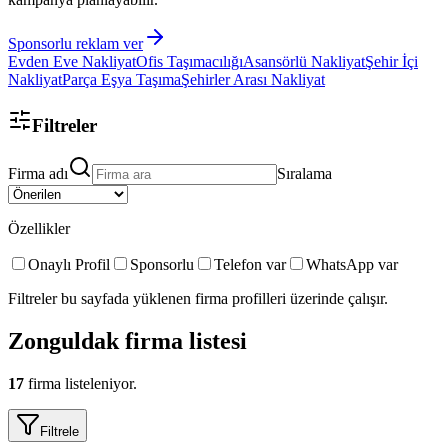
Sponsorlu reklam ver
Evden Eve Nakliyat
Ofis Taşımacılığı
Asansörlü Nakliyat
Şehir İçi
Nakliyat
Parça Eşya Taşıma
Şehirler Arası Nakliyat
Filtreler
Firma adı
Sıralama
Özellikler
Onaylı Profil
Sponsorlu
Telefon var
WhatsApp var
Filtreler bu sayfada yüklenen firma profilleri üzerinde çalışır.
Zonguldak
firma listesi
17
firma listeleniyor.
Filtrele