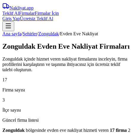
Nakliyat
.app
Teklif Al
Firmalar
Firmalar İçin
Giriş Yap
Ücretsiz Teklif Al
Ana sayfa
/
Şehirler
/
Zonguldak
/
Evden Eve Nakliyat
Zonguldak Evden Eve Nakliyat Firmaları
Zonguldak içinde hizmet veren nakliyat firmalarını inceleyin, firma
profillerini karşılaştırın ve taşınma ihtiyacınız için ücretsiz teklif
talebi oluşturun.
17
Firma sayısı
3
İlçe sayısı
Güncel firma listesi
Zonguldak
bölgesinde
evden eve nakliyat
hizmeti veren
17
firma
2