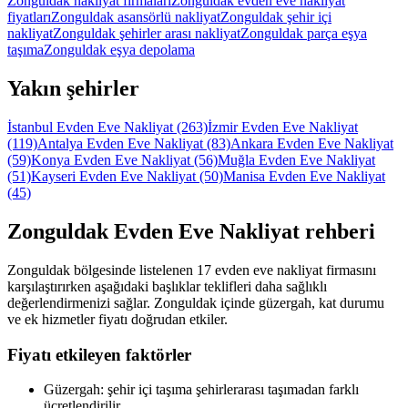
Zonguldak nakliyat firmaları
Zonguldak evden eve nakliyat
fiyatları
Zonguldak asansörlü nakliyat
Zonguldak şehir içi
nakliyat
Zonguldak şehirler arası nakliyat
Zonguldak parça eşya
taşıma
Zonguldak eşya depolama
Yakın şehirler
İstanbul Evden Eve Nakliyat
(263)
İzmir Evden Eve Nakliyat
(119)
Antalya Evden Eve Nakliyat
(83)
Ankara Evden Eve Nakliyat
(59)
Konya Evden Eve Nakliyat
(56)
Muğla Evden Eve Nakliyat
(51)
Kayseri Evden Eve Nakliyat
(50)
Manisa Evden Eve Nakliyat
(45)
Zonguldak
Evden Eve Nakliyat
rehberi
Zonguldak bölgesinde listelenen 17 evden eve nakliyat firmasını
karşılaştırırken aşağıdaki başlıklar teklifleri daha sağlıklı
değerlendirmenizi sağlar. Zonguldak içinde güzergah, kat durumu
ve ek hizmetler fiyatı doğrudan etkiler.
Fiyatı etkileyen faktörler
Güzergah: şehir içi taşıma şehirlerarası taşımadan farklı
ücretlendirilir.