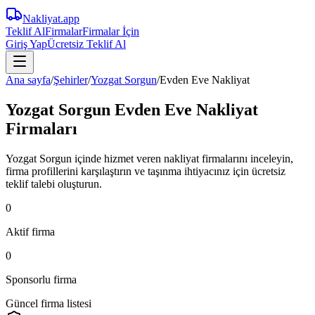
Nakliyat
.app
Teklif Al
Firmalar
Firmalar İçin
Giriş Yap
Ücretsiz Teklif Al
Ana sayfa
/
Şehirler
/
Yozgat Sorgun
/
Evden Eve Nakliyat
Yozgat Sorgun Evden Eve Nakliyat
Firmaları
Yozgat Sorgun içinde hizmet veren nakliyat firmalarını inceleyin,
firma profillerini karşılaştırın ve taşınma ihtiyacınız için ücretsiz
teklif talebi oluşturun.
0
Aktif firma
0
Sponsorlu firma
Güncel firma listesi