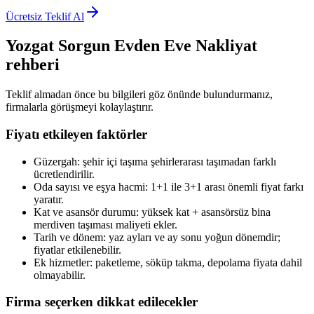
Ücretsiz Teklif Al
Yozgat Sorgun
Evden Eve Nakliyat
rehberi
Teklif almadan önce bu bilgileri göz önünde bulundurmanız,
firmalarla görüşmeyi kolaylaştırır.
Fiyatı etkileyen faktörler
Güzergah: şehir içi taşıma şehirlerarası taşımadan farklı
ücretlendirilir.
Oda sayısı ve eşya hacmi: 1+1 ile 3+1 arası önemli fiyat farkı
yaratır.
Kat ve asansör durumu: yüksek kat + asansörsüz bina
merdiven taşıması maliyeti ekler.
Tarih ve dönem: yaz ayları ve ay sonu yoğun dönemdir;
fiyatlar etkilenebilir.
Ek hizmetler: paketleme, söküp takma, depolama fiyata dahil
olmayabilir.
Firma seçerken dikkat edilecekler