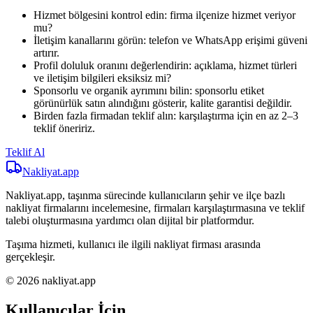
Hizmet bölgesini kontrol edin: firma ilçenize hizmet veriyor
mu?
İletişim kanallarını görün: telefon ve WhatsApp erişimi güveni
artırır.
Profil doluluk oranını değerlendirin: açıklama, hizmet türleri
ve iletişim bilgileri eksiksiz mi?
Sponsorlu ve organik ayrımını bilin: sponsorlu etiket
görünürlük satın alındığını gösterir, kalite garantisi değildir.
Birden fazla firmadan teklif alın: karşılaştırma için en az 2–3
teklif öneririz.
Teklif Al
Nakliyat
.app
Nakliyat.app, taşınma sürecinde kullanıcıların şehir ve ilçe bazlı
nakliyat firmalarını incelemesine, firmaları karşılaştırmasına ve teklif
talebi oluşturmasına yardımcı olan dijital bir platformdur.
Taşıma hizmeti, kullanıcı ile ilgili nakliyat firması arasında
gerçekleşir.
© 2026 nakliyat.app
Kullanıcılar İçin