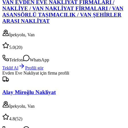
VAN EVDEN EVE NAKLİYAT FİRMALARI /
NAKLİYE / VAN NAKLİYAT FİRMALARI / VAN
ASANSÖRLÜ TAŞIMACILIK / VAN ŞEHİRLER
ARASI NAKLİYAT
İpekyolu, Van
5.0
(
20
)
Telefon
WhatsApp
Teklif Al
Profili gör
Evden Eve Nakliyat
için firma profili
Alay Miroğlu Nakliyat
İpekyolu, Van
4.8
(
52
)