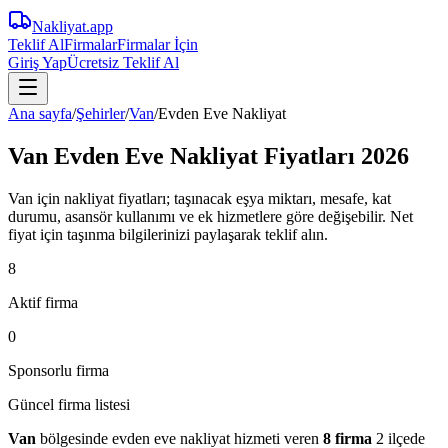
Nakliyat
.app
Teklif Al
Firmalar
Firmalar İçin
Giriş Yap
Ücretsiz Teklif Al
Ana sayfa
/
Şehirler
/
Van
/
Evden Eve Nakliyat
Van Evden Eve Nakliyat Fiyatları 2026
Van için nakliyat fiyatları; taşınacak eşya miktarı, mesafe, kat
durumu, asansör kullanımı ve ek hizmetlere göre değişebilir. Net
fiyat için taşınma bilgilerinizi paylaşarak teklif alın.
8
Aktif firma
0
Sponsorlu firma
Güncel firma listesi
Van
bölgesinde
evden eve nakliyat
hizmeti veren
8
firma
2 ilçede