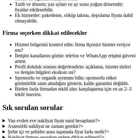
Tarih ve dönem: yaz ayları ve ay sonu yoğun dönemdir;
fiyatlar etkilenebilir.
Ek hizmetler: paketleme, söküp takma, depolama fiyata dahil
olmayabilir.
Firma seçerken dikkat edilecekler
Hizmet bölgesini kontrol edin: firma ilçenize hizmet veriyor
mu?
İletişim kanallarını görün: telefon ve WhatsApp erişimi güveni
artırır.
Profil doluluk oranını değerlendirin: açıklama, hizmet türleri
ve iletişim bilgileri eksiksiz mi?
Sponsorlu ve organik ayrımını bilin: sponsorlu etiket
görünürlük satın alındığını gösterir, kalite garantisi değildir.
Birden fazla firmadan teklif alın: karşılaştırma için en az 2–3
teklif öneririz.
Sık sorulan sorular
Van evden eve nakliyat fiyatı nasıl hesaplanır?
+
Asansörlü nakliyat ne zaman gerekir?
+
Şehir içi ve şehirler arası taşımada fiyat farkı nedir?
+
Nakliyat firması seçerken nelere dikkat edilmeli?
+