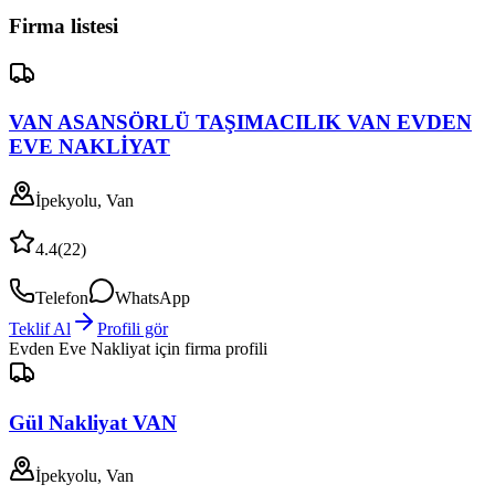
Firma listesi
VAN ASANSÖRLÜ TAŞIMACILIK VAN EVDEN
EVE NAKLİYAT
İpekyolu, Van
4.4
(
22
)
Telefon
WhatsApp
Teklif Al
Profili gör
Evden Eve Nakliyat
için firma profili
Gül Nakliyat VAN
İpekyolu, Van