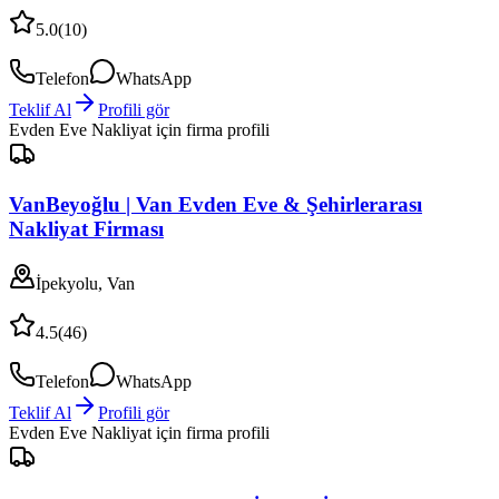
5.0
(
10
)
Telefon
WhatsApp
Teklif Al
Profili gör
Evden Eve Nakliyat
için firma profili
VanBeyoğlu | Van Evden Eve & Şehirlerarası
Nakliyat Firması
İpekyolu, Van
4.5
(
46
)
Telefon
WhatsApp
Teklif Al
Profili gör
Evden Eve Nakliyat
için firma profili