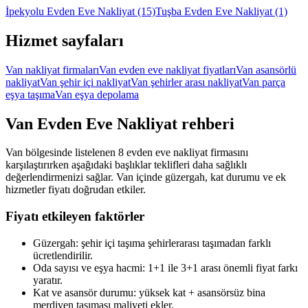
İpekyolu Evden Eve Nakliyat
(15)
Tuşba Evden Eve Nakliyat
(1)
Hizmet sayfaları
Van nakliyat firmaları
Van evden eve nakliyat fiyatları
Van asansörlü
nakliyat
Van şehir içi nakliyat
Van şehirler arası nakliyat
Van parça
eşya taşıma
Van eşya depolama
Van
Evden Eve Nakliyat
rehberi
Van bölgesinde listelenen 8 evden eve nakliyat firmasını
karşılaştırırken aşağıdaki başlıklar teklifleri daha sağlıklı
değerlendirmenizi sağlar. Van içinde güzergah, kat durumu ve ek
hizmetler fiyatı doğrudan etkiler.
Fiyatı etkileyen faktörler
Güzergah: şehir içi taşıma şehirlerarası taşımadan farklı
ücretlendirilir.
Oda sayısı ve eşya hacmi: 1+1 ile 3+1 arası önemli fiyat farkı
yaratır.
Kat ve asansör durumu: yüksek kat + asansörsüz bina
merdiven taşıması maliyeti ekler.