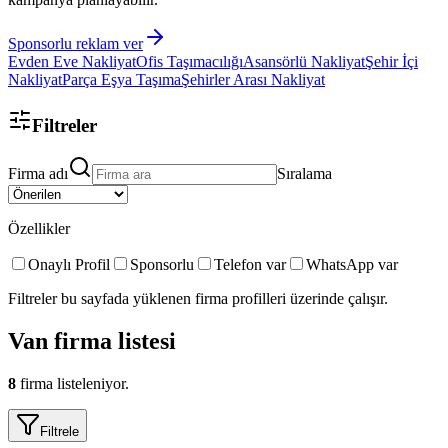
Sponsorlu reklam ver
Evden Eve Nakliyat
Ofis Taşımacılığı
Asansörlü Nakliyat
Şehir İçi
Nakliyat
Parça Eşya Taşıma
Şehirler Arası Nakliyat
Filtreler
Firma adı
Sıralama
Özellikler
Onaylı Profil
Sponsorlu
Telefon var
WhatsApp var
Filtreler bu sayfada yüklenen firma profilleri üzerinde çalışır.
Van
firma listesi
8
firma listeleniyor.
Filtrele