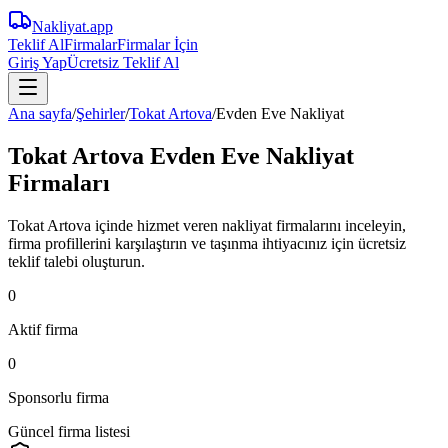
Nakliyat
.app
Teklif Al
Firmalar
Firmalar İçin
Giriş Yap
Ücretsiz Teklif Al
Ana sayfa
/
Şehirler
/
Tokat Artova
/
Evden Eve Nakliyat
Tokat Artova Evden Eve Nakliyat
Firmaları
Tokat Artova içinde hizmet veren nakliyat firmalarını inceleyin,
firma profillerini karşılaştırın ve taşınma ihtiyacınız için ücretsiz
teklif talebi oluşturun.
0
Aktif firma
0
Sponsorlu firma
Güncel firma listesi