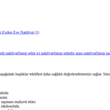
li Evden Eve Nakliyat
(1)
rlü nakliyat
Sinop şehir içi nakliyat
Sinop şehirler arası nakliyat
Sinop pa
aşağıdaki başlıklar teklifleri daha sağlıklı değerlendirmenizi sağlar. Si
irilir.
ratır.
aşıması maliyeti ekler.
tkilenebilir.