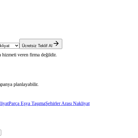
Ücretsiz Teklif Al
 hizmeti veren firma değildir.
panya planlayabilir.
liyat
Parça Eşya Taşıma
Şehirler Arası Nakliyat