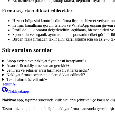
Ek hizmetler: paketleme, söküp takma, depolama fiyata dahil ol
Firma seçerken dikkat edilecekler
Hizmet bölgesini kontrol edin: firma ilçenize hizmet veriyor mu
İletişim kanallarını görün: telefon ve WhatsApp erişimi güveni ar
Profil doluluk oranını değerlendirin: açıklama, hizmet türleri ve i
Sponsorlu ve organik ayrımını bilin: sponsorlu etiket görünürlük sa
Birden fazla firmadan teklif alın: karşılaştırma için en az 2–3 tek
Sık sorulan sorular
Sinop evden eve nakliyat fiyatı nasıl hesaplanır?
+
Asansörlü nakliyat ne zaman gerekir?
+
Şehir içi ve şehirler arası taşımada fiyat farkı nedir?
+
Nakliyat firması seçerken nelere dikkat edilmeli?
+
Teklif almak ücretli mi?
+
Teklif Al
Nakliyat
.app
Nakliyat.app, taşınma sürecinde kullanıcıların şehir ve ilçe bazlı nakliy
Taşıma hizmeti, kullanıcı ile ilgili nakliyat firması arasında gerçekleşir.