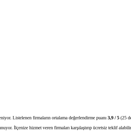
eniyor.
Listelenen firmaların ortalama değerlendirme puanı
3,9
/ 5
(
25
de
nuyor. İlçenize hizmet veren firmaları karşılaştırıp ücretsiz teklif alabilir