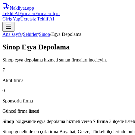
Nakliyat
.app
Teklif Al
Firmalar
Firmalar İçin
Giriş Yap
Ücretsiz Teklif Al
Ana sayfa
/
Şehirler
/
Sinop
/
Eşya Depolama
Sinop Eşya Depolama
Sinop eşya depolama hizmeti sunan firmaları inceleyin.
7
Aktif firma
0
Sponsorlu firma
Güncel firma listesi
Sinop
bölgesinde
eşya depolama
hizmeti veren
7
firma
3 ilçede
listel
Sinop
genelinde en çok firma
Boyabat, Gerze, Türkeli
ilçelerinde bulu