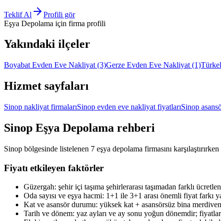
Teklif Al
Profili gör
Eşya Depolama
için firma profili
Yakındaki ilçeler
Boyabat Evden Eve Nakliyat
(3)
Gerze Evden Eve Nakliyat
(1)
Türke
Hizmet sayfaları
Sinop nakliyat firmaları
Sinop evden eve nakliyat fiyatları
Sinop asansö
Sinop
Eşya Depolama
rehberi
Sinop bölgesinde listelenen 7 eşya depolama firmasını karşılaştırırken 
Fiyatı etkileyen faktörler
Güzergah: şehir içi taşıma şehirlerarası taşımadan farklı ücretlend
Oda sayısı ve eşya hacmi: 1+1 ile 3+1 arası önemli fiyat farkı ya
Kat ve asansör durumu: yüksek kat + asansörsüz bina merdiven t
Tarih ve dönem: yaz ayları ve ay sonu yoğun dönemdir; fiyatlar e