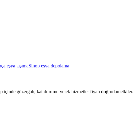
rça eşya taşıma
Sinop eşya depolama
nop içinde güzergah, kat durumu ve ek hizmetler fiyatı doğrudan etkiler.