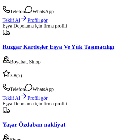
Telefon
WhatsApp
Teklif Al
Profili gör
Eşya Depolama
için firma profili
Rüzgar Kardeşler Eşya Ve Yük Taşımacılıgı
Boyabat, Sinop
3.8
(
5
)
Telefon
WhatsApp
Teklif Al
Profili gör
Eşya Depolama
için firma profili
Yaşar Özdaban nakliyat
Sinop