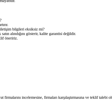
mayabilir.
?
tırır.
letişim bilgileri eksiksiz mi?
tın alındığını gösterir, kalite garantisi değildir.
lif öneririz.
at firmalarını incelemesine, firmaları karşılaştırmasına ve teklif talebi o