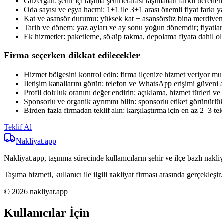
Güzergah: şehir içi taşıma şehirlerarası taşımadan farklı ücretlend
Oda sayısı ve eşya hacmi: 1+1 ile 3+1 arası önemli fiyat farkı ya
Kat ve asansör durumu: yüksek kat + asansörsüz bina merdiven t
Tarih ve dönem: yaz ayları ve ay sonu yoğun dönemdir; fiyatlar e
Ek hizmetler: paketleme, söküp takma, depolama fiyata dahil ol
Firma seçerken dikkat edilecekler
Hizmet bölgesini kontrol edin: firma ilçenize hizmet veriyor mu
İletişim kanallarını görün: telefon ve WhatsApp erişimi güveni ar
Profil doluluk oranını değerlendirin: açıklama, hizmet türleri ve i
Sponsorlu ve organik ayrımını bilin: sponsorlu etiket görünürlük sa
Birden fazla firmadan teklif alın: karşılaştırma için en az 2–3 tek
Teklif Al
Nakliyat
.app
Nakliyat.app, taşınma sürecinde kullanıcıların şehir ve ilçe bazlı nakliy
Taşıma hizmeti, kullanıcı ile ilgili nakliyat firması arasında gerçekleşir.
© 2026 nakliyat.app
Kullanıcılar İçin