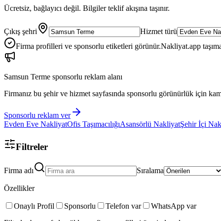
Ücretsiz, bağlayıcı değil. Bilgiler teklif akışına taşınır.
Çıkış şehri
Hizmet türü
Firma profilleri ve sponsorlu etiketleri görünür.
Nakliyat.app taşıma
Samsun Terme
sponsorlu reklam alanı
Firmanız bu şehir ve hizmet sayfasında sponsorlu görünürlük için kam
Sponsorlu reklam ver
Evden Eve Nakliyat
Ofis Taşımacılığı
Asansörlü Nakliyat
Şehir İçi Nak
Filtreler
Firma adı
Sıralama
Özellikler
Onaylı Profil
Sponsorlu
Telefon var
WhatsApp var