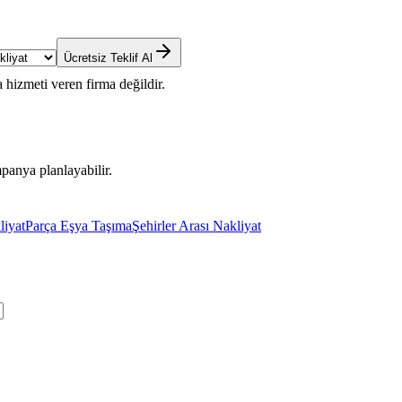
Ücretsiz Teklif Al
 hizmeti veren firma değildir.
panya planlayabilir.
liyat
Parça Eşya Taşıma
Şehirler Arası Nakliyat