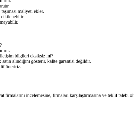
irilir.
ratır.
aşıması maliyeti ekler.
tkilenebilir.
mayabilir.
?
tırır.
letişim bilgileri eksiksiz mi?
tın alındığını gösterir, kalite garantisi değildir.
lif öneririz.
at firmalarını incelemesine, firmaları karşılaştırmasına ve teklif talebi o