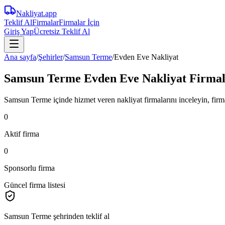
Nakliyat
.app
Teklif Al
Firmalar
Firmalar İçin
Giriş Yap
Ücretsiz Teklif Al
Ana sayfa
/
Şehirler
/
Samsun Terme
/
Evden Eve Nakliyat
Samsun Terme Evden Eve Nakliyat Firmal
Samsun Terme içinde hizmet veren nakliyat firmalarını inceleyin, firma pr
0
Aktif firma
0
Sponsorlu firma
Güncel firma listesi
Samsun Terme
şehrinden teklif al