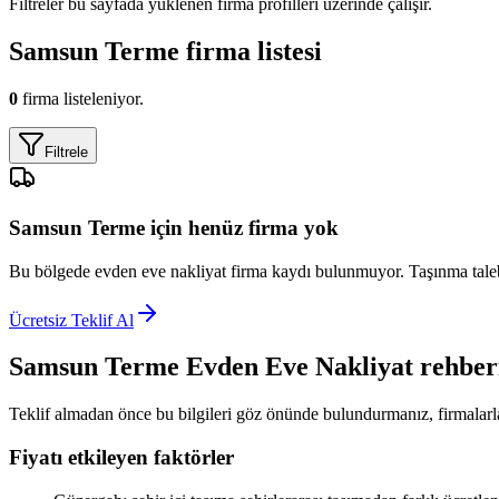
Filtreler bu sayfada yüklenen firma profilleri üzerinde çalışır.
Samsun Terme
firma listesi
0
firma listeleniyor.
Filtrele
Samsun Terme
için henüz firma yok
Bu bölgede
evden eve nakliyat
firma kaydı bulunmuyor. Taşınma talebin
Ücretsiz Teklif Al
Samsun Terme
Evden Eve Nakliyat
rehber
Teklif almadan önce bu bilgileri göz önünde bulundurmanız, firmalarla
Fiyatı etkileyen faktörler