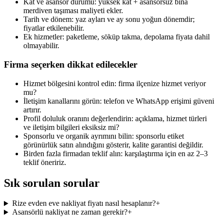
Kat ve asansör durumu: yüksek kat + asansörsüz bina
merdiven taşıması maliyeti ekler.
Tarih ve dönem: yaz ayları ve ay sonu yoğun dönemdir;
fiyatlar etkilenebilir.
Ek hizmetler: paketleme, söküp takma, depolama fiyata dahil
olmayabilir.
Firma seçerken dikkat edilecekler
Hizmet bölgesini kontrol edin: firma ilçenize hizmet veriyor
mu?
İletişim kanallarını görün: telefon ve WhatsApp erişimi güveni
artırır.
Profil doluluk oranını değerlendirin: açıklama, hizmet türleri
ve iletişim bilgileri eksiksiz mi?
Sponsorlu ve organik ayrımını bilin: sponsorlu etiket
görünürlük satın alındığını gösterir, kalite garantisi değildir.
Birden fazla firmadan teklif alın: karşılaştırma için en az 2–3
teklif öneririz.
Sık sorulan sorular
Rize evden eve nakliyat fiyatı nasıl hesaplanır?
+
Asansörlü nakliyat ne zaman gerekir?
+