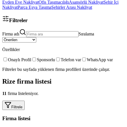
Evden Eve Nakliyat
Ofis Taşımacılığı
Asansörlü Nakliyat
Şehir İçi
Nakliyat
Parça Eşya Taşıma
Şehirler Arası Nakliyat
Filtreler
Firma adı
Sıralama
Özellikler
Onaylı Profil
Sponsorlu
Telefon var
WhatsApp var
Filtreler bu sayfada yüklenen firma profilleri üzerinde çalışır.
Rize
firma listesi
11
firma listeleniyor.
Filtrele
Firma listesi