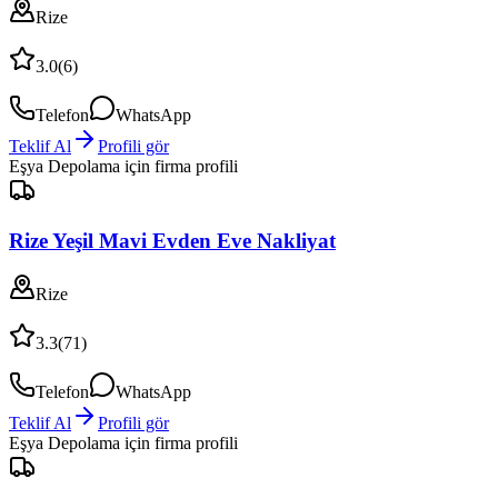
Rize
3.0
(
6
)
Telefon
WhatsApp
Teklif Al
Profili gör
Eşya Depolama
için firma profili
Rize Yeşil Mavi Evden Eve Nakliyat
Rize
3.3
(
71
)
Telefon
WhatsApp
Teklif Al
Profili gör
Eşya Depolama
için firma profili