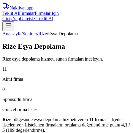
Nakliyat
.app
Teklif Al
Firmalar
Firmalar İçin
Giriş Yap
Ücretsiz Teklif Al
Ana sayfa
/
Şehirler
/
Rize
/
Eşya Depolama
Rize Eşya Depolama
Rize eşya depolama hizmeti sunan firmaları inceleyin.
11
Aktif firma
0
Sponsorlu firma
Güncel firma listesi
Rize
bölgesinde
eşya depolama
hizmeti veren
11
firma
1 ilçede
listeleniyor.
Listelenen firmaların ortalama değerlendirme puanı
4,1
/
5
(
189
değerlendirme).