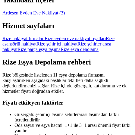
Yakındaki ilçeler
Ardeşen Evden Eve Nakliyat
(3)
Hizmet sayfaları
Rize nakliyat firmaları
Rize evden eve nakliyat fiyatları
Rize
asansörlü nakliyat
Rize şehir içi nakliyat
Rize şehirler arası
nakliyat
Rize parça eşya taşıma
Rize eşya depolama
Rize
Eşya Depolama
rehberi
Rize bölgesinde listelenen 11 eşya depolama firmasını
karşılaştırırken aşağıdaki başlıklar teklifleri daha sağlıklı
değerlendirmenizi sağlar. Rize içinde güzergah, kat durumu ve ek
hizmetler fiyatı doğrudan etkiler.
Fiyatı etkileyen faktörler
Güzergah: şehir içi taşıma şehirlerarası taşımadan farklı
ücretlendirilir.
Oda sayısı ve eşya hacmi: 1+1 ile 3+1 arası önemli fiyat farkı
yaratır.