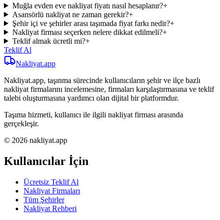
Muğla evden eve nakliyat fiyatı nasıl hesaplanır?
+
Asansörlü nakliyat ne zaman gerekir?
+
Şehir içi ve şehirler arası taşımada fiyat farkı nedir?
+
Nakliyat firması seçerken nelere dikkat edilmeli?
+
Teklif almak ücretli mi?
+
Teklif Al
Nakliyat
.app
Nakliyat.app, taşınma sürecinde kullanıcıların şehir ve ilçe bazlı
nakliyat firmalarını incelemesine, firmaları karşılaştırmasına ve teklif
talebi oluşturmasına yardımcı olan dijital bir platformdur.
Taşıma hizmeti, kullanıcı ile ilgili nakliyat firması arasında
gerçekleşir.
© 2026 nakliyat.app
Kullanıcılar İçin
Ücretsiz Teklif Al
Nakliyat Firmaları
Tüm Şehirler
Nakliyat Rehberi