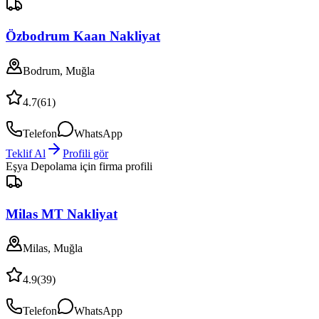
Özbodrum Kaan Nakliyat
Bodrum, Muğla
4.7
(
61
)
Telefon
WhatsApp
Teklif Al
Profili gör
Eşya Depolama
için firma profili
Milas MT Nakliyat
Milas, Muğla
4.9
(
39
)
Telefon
WhatsApp