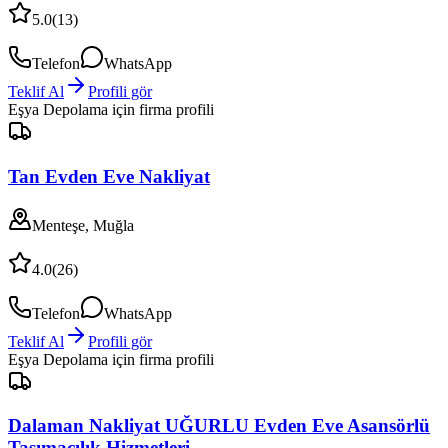
5.0
(
13
)
Telefon
WhatsApp
Teklif Al
Profili gör
Eşya Depolama
için firma profili
Tan Evden Eve Nakliyat
Menteşe, Muğla
4.0
(
26
)
Telefon
WhatsApp
Teklif Al
Profili gör
Eşya Depolama
için firma profili
Dalaman Nakliyat UĞURLU Evden Eve Asansörlü
Taşımacılık Hizmetleri