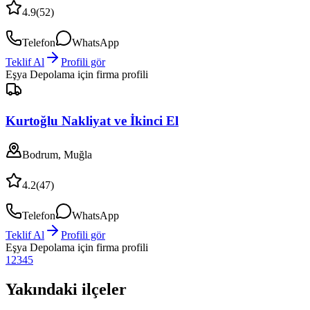
4.9
(
52
)
Telefon
WhatsApp
Teklif Al
Profili gör
Eşya Depolama
için firma profili
Kurtoğlu Nakliyat ve İkinci El
Bodrum, Muğla
4.2
(
47
)
Telefon
WhatsApp
Teklif Al
Profili gör
Eşya Depolama
için firma profili
1
2
3
4
5
Yakındaki ilçeler