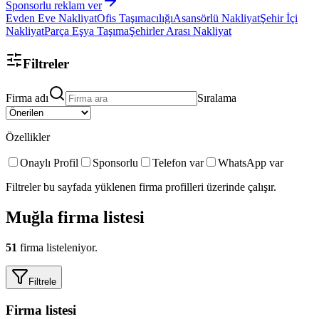
Sponsorlu reklam ver
Evden Eve Nakliyat
Ofis Taşımacılığı
Asansörlü Nakliyat
Şehir İçi
Nakliyat
Parça Eşya Taşıma
Şehirler Arası Nakliyat
Filtreler
Firma adı
Sıralama
Özellikler
Onaylı Profil
Sponsorlu
Telefon var
WhatsApp var
Filtreler bu sayfada yüklenen firma profilleri üzerinde çalışır.
Muğla
firma listesi
51
firma listeleniyor.
Filtrele
Firma listesi