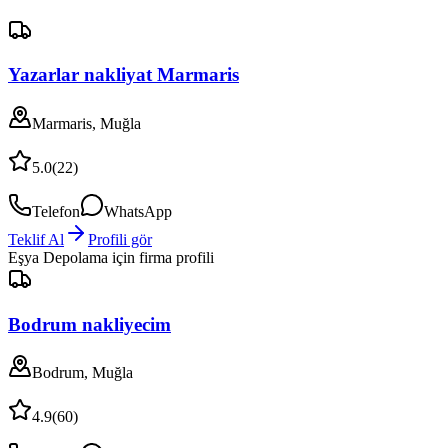
Yazarlar nakliyat Marmaris
Marmaris, Muğla
5.0
(
22
)
Telefon
WhatsApp
Teklif Al
Profili gör
Eşya Depolama
için firma profili
Bodrum nakliyecim
Bodrum, Muğla
4.9
(
60
)