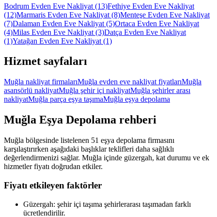
Bodrum Evden Eve Nakliyat
(13)
Fethiye Evden Eve Nakliyat
(12)
Marmaris Evden Eve Nakliyat
(8)
Menteşe Evden Eve Nakliyat
(7)
Dalaman Evden Eve Nakliyat
(5)
Ortaca Evden Eve Nakliyat
(4)
Milas Evden Eve Nakliyat
(3)
Datça Evden Eve Nakliyat
(1)
Yatağan Evden Eve Nakliyat
(1)
Hizmet sayfaları
Muğla nakliyat firmaları
Muğla evden eve nakliyat fiyatları
Muğla
asansörlü nakliyat
Muğla şehir içi nakliyat
Muğla şehirler arası
nakliyat
Muğla parça eşya taşıma
Muğla eşya depolama
Muğla
Eşya Depolama
rehberi
Muğla bölgesinde listelenen 51 eşya depolama firmasını
karşılaştırırken aşağıdaki başlıklar teklifleri daha sağlıklı
değerlendirmenizi sağlar. Muğla içinde güzergah, kat durumu ve ek
hizmetler fiyatı doğrudan etkiler.
Fiyatı etkileyen faktörler
Güzergah: şehir içi taşıma şehirlerarası taşımadan farklı
ücretlendirilir.