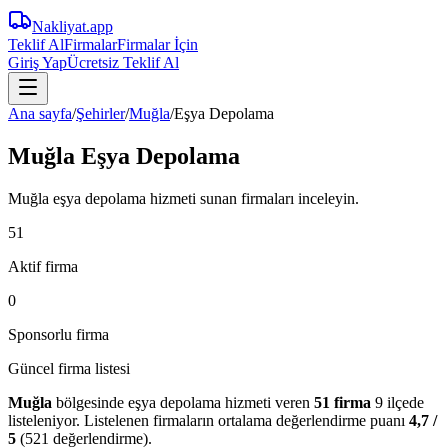
Nakliyat
.app
Teklif Al
Firmalar
Firmalar İçin
Giriş Yap
Ücretsiz Teklif Al
Ana sayfa
/
Şehirler
/
Muğla
/
Eşya Depolama
Muğla Eşya Depolama
Muğla eşya depolama hizmeti sunan firmaları inceleyin.
51
Aktif firma
0
Sponsorlu firma
Güncel firma listesi
Muğla
bölgesinde
eşya depolama
hizmeti veren
51
firma
9 ilçede
listeleniyor.
Listelenen firmaların ortalama değerlendirme puanı
4,7
/
5
(
521
değerlendirme).