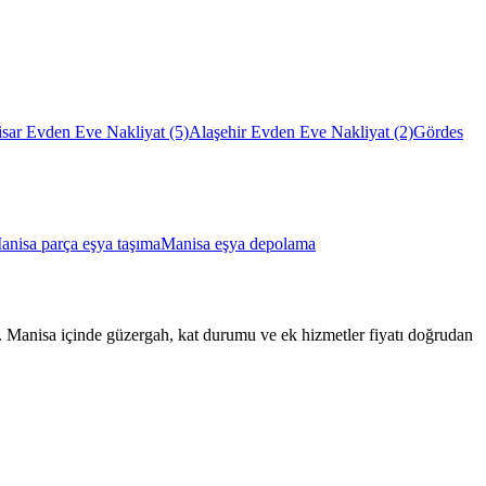
sar Evden Eve Nakliyat
(5)
Alaşehir Evden Eve Nakliyat
(2)
Gördes
anisa parça eşya taşıma
Manisa eşya depolama
lar. Manisa içinde güzergah, kat durumu ve ek hizmetler fiyatı doğrudan