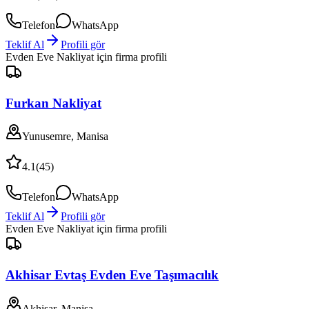
Telefon
WhatsApp
Teklif Al
Profili gör
Evden Eve Nakliyat
için firma profili
Furkan Nakliyat
Yunusemre, Manisa
4.1
(
45
)
Telefon
WhatsApp
Teklif Al
Profili gör
Evden Eve Nakliyat
için firma profili
Akhisar Evtaş Evden Eve Taşımacılık
Akhisar, Manisa