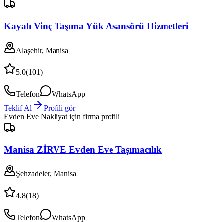
Kayalı Vinç Taşıma Yük Asansörü Hizmetleri
Alaşehir, Manisa
5.0
(
101
)
Telefon
WhatsApp
Teklif Al
Profili gör
Evden Eve Nakliyat
için firma profili
Manisa ZİRVE Evden Eve Taşımacılık
Şehzadeler, Manisa
4.8
(
18
)
Telefon
WhatsApp