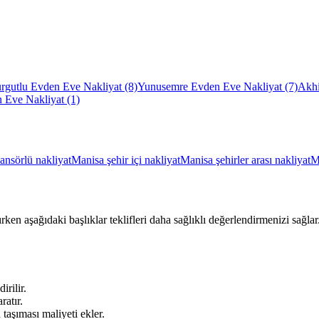
rgutlu Evden Eve Nakliyat
(8)
Yunusemre Evden Eve Nakliyat
(7)
Akhi
 Eve Nakliyat
(1)
ansörlü nakliyat
Manisa şehir içi nakliyat
Manisa şehirler arası nakliyat
M
ırken aşağıdaki başlıklar teklifleri daha sağlıklı değerlendirmenizi sağ
irilir.
ratır.
aşıması maliyeti ekler.