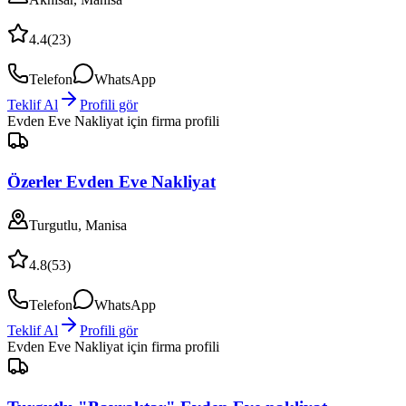
4.4
(
23
)
Telefon
WhatsApp
Teklif Al
Profili gör
Evden Eve Nakliyat
için firma profili
Özerler Evden Eve Nakliyat
Turgutlu, Manisa
4.8
(
53
)
Telefon
WhatsApp
Teklif Al
Profili gör
Evden Eve Nakliyat
için firma profili