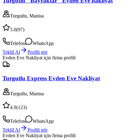
Turgutlu "Bayraktar" Evden Eve nakliyat
Turgutlu, Manisa
5.0
(
97
)
Telefon
WhatsApp
Teklif Al
Profili gör
Evden Eve Nakliyat
için firma profili
Turgutlu Express Evden Eve Nakliyat
Turgutlu, Manisa
4.9
(
123
)
Telefon
WhatsApp
Teklif Al
Profili gör
Evden Eve Nakliyat
için firma profili