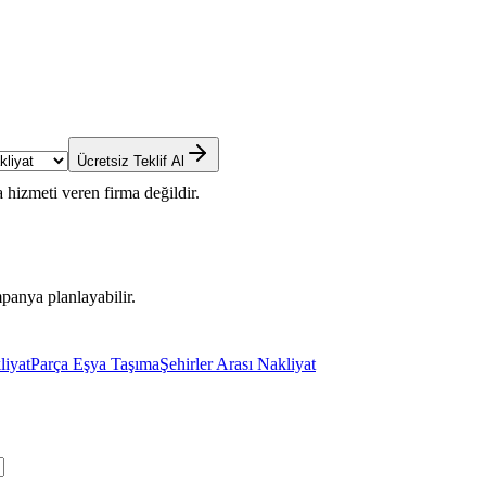
Ücretsiz Teklif Al
 hizmeti veren firma değildir.
panya planlayabilir.
liyat
Parça Eşya Taşıma
Şehirler Arası Nakliyat