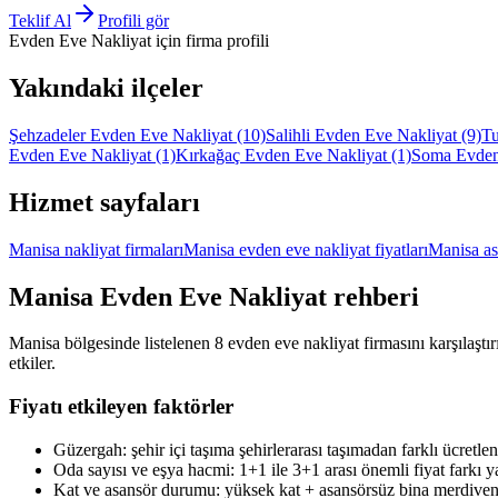
Teklif Al
Profili gör
Evden Eve Nakliyat
için firma profili
Yakındaki ilçeler
Şehzadeler Evden Eve Nakliyat
(10)
Salihli Evden Eve Nakliyat
(9)
Tu
Evden Eve Nakliyat
(1)
Kırkağaç Evden Eve Nakliyat
(1)
Soma Evden
Hizmet sayfaları
Manisa nakliyat firmaları
Manisa evden eve nakliyat fiyatları
Manisa as
Manisa
Evden Eve Nakliyat
rehberi
Manisa bölgesinde listelenen 8 evden eve nakliyat firmasını karşılaştır
etkiler.
Fiyatı etkileyen faktörler
Güzergah: şehir içi taşıma şehirlerarası taşımadan farklı ücretlend
Oda sayısı ve eşya hacmi: 1+1 ile 3+1 arası önemli fiyat farkı ya
Kat ve asansör durumu: yüksek kat + asansörsüz bina merdiven t