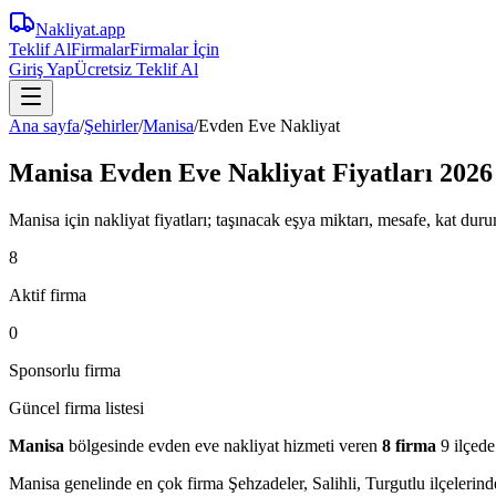
Nakliyat
.app
Teklif Al
Firmalar
Firmalar İçin
Giriş Yap
Ücretsiz Teklif Al
Ana sayfa
/
Şehirler
/
Manisa
/
Evden Eve Nakliyat
Manisa Evden Eve Nakliyat Fiyatları 2026
Manisa için nakliyat fiyatları; taşınacak eşya miktarı, mesafe, kat durum
8
Aktif firma
0
Sponsorlu firma
Güncel firma listesi
Manisa
bölgesinde
evden eve nakliyat
hizmeti veren
8
firma
9 ilçede
Manisa
genelinde en çok firma
Şehzadeler, Salihli, Turgutlu
ilçelerind