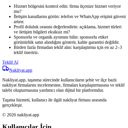
Hizmet bölgesini kontrol edin: firma ilçenize hizmet veriyor
mu?
İletişim kanallarını görün: telefon ve WhatsApp erişimi güveni
artırır.
Profil doluluk oranını değerlendirin: açıklama, hizmet türleri
ve iletişim bilgileri eksiksiz mi?
Sponsorlu ve organik ayrımını bilin: sponsorlu etiket
görünürlük satın alındığını gösterir, kalite garantisi değildir.
Birden fazla firmadan teklif alın: karşılaştırma için en az 2–3
teklif öneririz.
Teklif Al
Nakliyat
.app
Nakliyat.app, taşınma sürecinde kullanıcıların şehir ve ilçe bazlı
nakliyat firmalarını incelemesine, firmaları karşılaştırmasına ve teklif
talebi oluşturmasına yardımcı olan dijital bir platformdur.
Taşıma hizmeti, kullanıcı ile ilgili nakliyat firması arasında
gerçekleşir.
© 2026 nakliyat.app
Kullanıcılar İçin