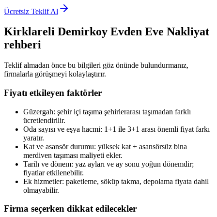
Ücretsiz Teklif Al
Kirklareli Demirkoy
Evden Eve Nakliyat
rehberi
Teklif almadan önce bu bilgileri göz önünde bulundurmanız,
firmalarla görüşmeyi kolaylaştırır.
Fiyatı etkileyen faktörler
Güzergah: şehir içi taşıma şehirlerarası taşımadan farklı
ücretlendirilir.
Oda sayısı ve eşya hacmi: 1+1 ile 3+1 arası önemli fiyat farkı
yaratır.
Kat ve asansör durumu: yüksek kat + asansörsüz bina
merdiven taşıması maliyeti ekler.
Tarih ve dönem: yaz ayları ve ay sonu yoğun dönemdir;
fiyatlar etkilenebilir.
Ek hizmetler: paketleme, söküp takma, depolama fiyata dahil
olmayabilir.
Firma seçerken dikkat edilecekler