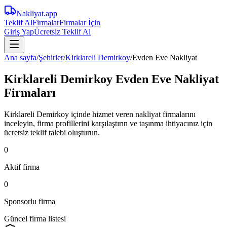
Nakliyat
.app
Teklif Al
Firmalar
Firmalar İçin
Giriş Yap
Ücretsiz Teklif Al
Ana sayfa
/
Şehirler
/
Kirklareli Demirkoy
/
Evden Eve Nakliyat
Kirklareli Demirkoy Evden Eve Nakliyat
Firmaları
Kirklareli Demirkoy içinde hizmet veren nakliyat firmalarını
inceleyin, firma profillerini karşılaştırın ve taşınma ihtiyacınız için
ücretsiz teklif talebi oluşturun.
0
Aktif firma
0
Sponsorlu firma
Güncel firma listesi