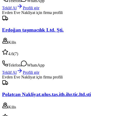
Telefon
WhatsApp
Teklif Al
Profili gör
Evden Eve Nakliyat
için firma profili
Erdoğan taşımacılık Ltd. Şti.
Kilis
4.6
(
7
)
Telefon
WhatsApp
Teklif Al
Profili gör
Evden Eve Nakliyat
için firma profili
Polatcan Nakliyat.ulus.tas.ith.ihr.tic.ltd.sti
Kilis