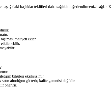
ken aşağıdaki başlıklar teklifleri daha sağlıklı değerlendirmenizi sağlar
irilir.
ratır.
aşıması maliyeti ekler.
tkilenebilir.
mayabilir.
?
tırır.
letişim bilgileri eksiksiz mi?
tın alındığını gösterir, kalite garantisi değildir.
lif öneririz.