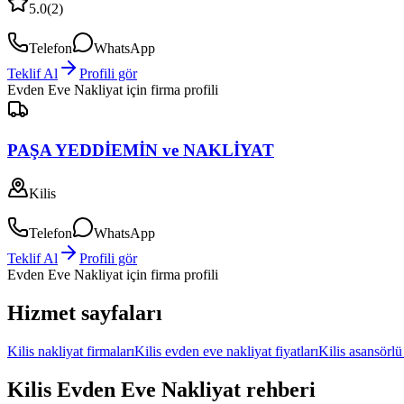
5.0
(
2
)
Telefon
WhatsApp
Teklif Al
Profili gör
Evden Eve Nakliyat
için firma profili
PAŞA YEDDİEMİN ve NAKLİYAT
Kilis
Telefon
WhatsApp
Teklif Al
Profili gör
Evden Eve Nakliyat
için firma profili
Hizmet sayfaları
Kilis nakliyat firmaları
Kilis evden eve nakliyat fiyatları
Kilis asansörlü
Kilis
Evden Eve Nakliyat
rehberi