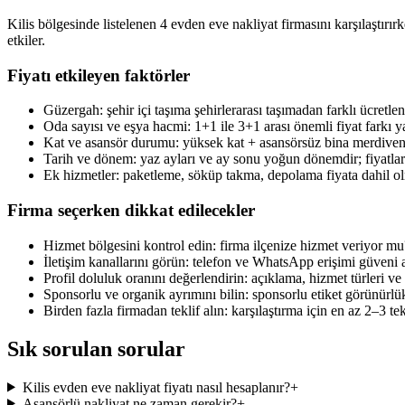
Kilis bölgesinde listelenen 4 evden eve nakliyat firmasını karşılaştırır
etkiler.
Fiyatı etkileyen faktörler
Güzergah: şehir içi taşıma şehirlerarası taşımadan farklı ücretlend
Oda sayısı ve eşya hacmi: 1+1 ile 3+1 arası önemli fiyat farkı ya
Kat ve asansör durumu: yüksek kat + asansörsüz bina merdiven t
Tarih ve dönem: yaz ayları ve ay sonu yoğun dönemdir; fiyatlar e
Ek hizmetler: paketleme, söküp takma, depolama fiyata dahil ol
Firma seçerken dikkat edilecekler
Hizmet bölgesini kontrol edin: firma ilçenize hizmet veriyor mu
İletişim kanallarını görün: telefon ve WhatsApp erişimi güveni ar
Profil doluluk oranını değerlendirin: açıklama, hizmet türleri ve i
Sponsorlu ve organik ayrımını bilin: sponsorlu etiket görünürlük sa
Birden fazla firmadan teklif alın: karşılaştırma için en az 2–3 tek
Sık sorulan sorular
Kilis evden eve nakliyat fiyatı nasıl hesaplanır?
+
Asansörlü nakliyat ne zaman gerekir?
+