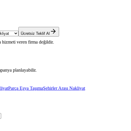
Ücretsiz Teklif Al
 hizmeti veren firma değildir.
panya planlayabilir.
liyat
Parça Eşya Taşıma
Şehirler Arası Nakliyat