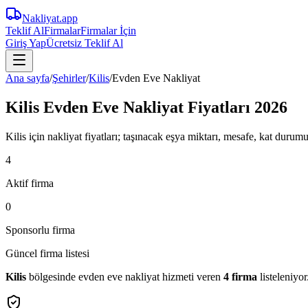
Nakliyat
.app
Teklif Al
Firmalar
Firmalar İçin
Giriş Yap
Ücretsiz Teklif Al
Ana sayfa
/
Şehirler
/
Kilis
/
Evden Eve Nakliyat
Kilis Evden Eve Nakliyat Fiyatları 2026
Kilis için nakliyat fiyatları; taşınacak eşya miktarı, mesafe, kat durumu
4
Aktif firma
0
Sponsorlu firma
Güncel firma listesi
Kilis
bölgesinde
evden eve nakliyat
hizmeti veren
4
firma
listeleniyor