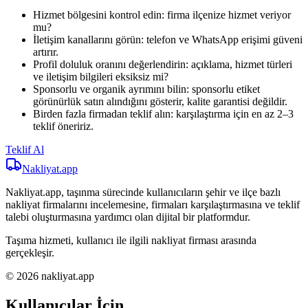
Hizmet bölgesini kontrol edin: firma ilçenize hizmet veriyor
mu?
İletişim kanallarını görün: telefon ve WhatsApp erişimi güveni
artırır.
Profil doluluk oranını değerlendirin: açıklama, hizmet türleri
ve iletişim bilgileri eksiksiz mi?
Sponsorlu ve organik ayrımını bilin: sponsorlu etiket
görünürlük satın alındığını gösterir, kalite garantisi değildir.
Birden fazla firmadan teklif alın: karşılaştırma için en az 2–3
teklif öneririz.
Teklif Al
Nakliyat
.app
Nakliyat.app, taşınma sürecinde kullanıcıların şehir ve ilçe bazlı
nakliyat firmalarını incelemesine, firmaları karşılaştırmasına ve teklif
talebi oluşturmasına yardımcı olan dijital bir platformdur.
Taşıma hizmeti, kullanıcı ile ilgili nakliyat firması arasında
gerçekleşir.
© 2026 nakliyat.app
Kullanıcılar İçin