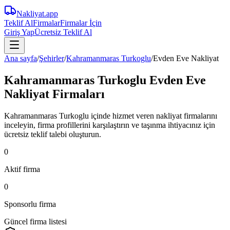
Nakliyat
.app
Teklif Al
Firmalar
Firmalar İçin
Giriş Yap
Ücretsiz Teklif Al
Ana sayfa
/
Şehirler
/
Kahramanmaras Turkoglu
/
Evden Eve Nakliyat
Kahramanmaras Turkoglu Evden Eve
Nakliyat Firmaları
Kahramanmaras Turkoglu içinde hizmet veren nakliyat firmalarını
inceleyin, firma profillerini karşılaştırın ve taşınma ihtiyacınız için
ücretsiz teklif talebi oluşturun.
0
Aktif firma
0
Sponsorlu firma
Güncel firma listesi