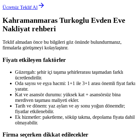
Ücretsiz Teklif Al
Kahramanmaras Turkoglu
Evden Eve
Nakliyat
rehberi
Teklif almadan önce bu bilgileri göz önünde bulundurmanız,
firmalarla görüşmeyi kolaylaştırır.
Fiyatı etkileyen faktörler
Güzergah: şehir içi taşıma şehirlerarası taşımadan farklı
ücretlendirilir.
Oda sayısı ve eşya hacmi: 1+1 ile 3+1 arası önemli fiyat farkı
yaratır.
Kat ve asansör durumu: yüksek kat + asansörsüz bina
merdiven taşıması maliyeti ekler.
Tarih ve dönem: yaz ayları ve ay sonu yoğun dönemdir;
fiyatlar etkilenebilir.
Ek hizmetler: paketleme, söküp takma, depolama fiyata dahil
olmayabilir.
Firma seçerken dikkat edilecekler