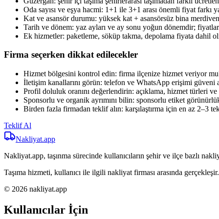
Güzergah: şehir içi taşıma şehirlerarası taşımadan farklı ücretlend
Oda sayısı ve eşya hacmi: 1+1 ile 3+1 arası önemli fiyat farkı ya
Kat ve asansör durumu: yüksek kat + asansörsüz bina merdiven t
Tarih ve dönem: yaz ayları ve ay sonu yoğun dönemdir; fiyatlar e
Ek hizmetler: paketleme, söküp takma, depolama fiyata dahil ol
Firma seçerken dikkat edilecekler
Hizmet bölgesini kontrol edin: firma ilçenize hizmet veriyor mu
İletişim kanallarını görün: telefon ve WhatsApp erişimi güveni ar
Profil doluluk oranını değerlendirin: açıklama, hizmet türleri ve i
Sponsorlu ve organik ayrımını bilin: sponsorlu etiket görünürlük sa
Birden fazla firmadan teklif alın: karşılaştırma için en az 2–3 tek
Teklif Al
Nakliyat
.app
Nakliyat.app, taşınma sürecinde kullanıcıların şehir ve ilçe bazlı nakliy
Taşıma hizmeti, kullanıcı ile ilgili nakliyat firması arasında gerçekleşir.
© 2026 nakliyat.app
Kullanıcılar İçin