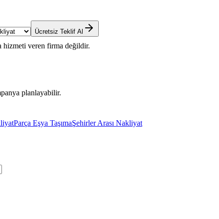
Ücretsiz Teklif Al
 hizmeti veren firma değildir.
panya planlayabilir.
liyat
Parça Eşya Taşıma
Şehirler Arası Nakliyat