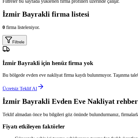
Filtreler bu sayfada yüklenen firma profilleri üzerinde çalışır.
İzmir Bayrakli
firma listesi
0
firma listeleniyor.
Filtrele
İzmir Bayrakli
için henüz firma yok
Bu bölgede
evden eve nakliyat
firma kaydı bulunmuyor. Taşınma talebin
Ücretsiz Teklif Al
İzmir Bayrakli
Evden Eve Nakliyat
rehber
Teklif almadan önce bu bilgileri göz önünde bulundurmanız, firmalarla
Fiyatı etkileyen faktörler