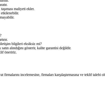
irilir.
ratır.
aşıması maliyeti ekler.
tkilenebilir.
mayabilir.
?
tırır.
letişim bilgileri eksiksiz mi?
tın alındığını gösterir, kalite garantisi değildir.
lif öneririz.
at firmalarını incelemesine, firmaları karşılaştırmasına ve teklif talebi o