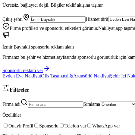
Ücretsiz, bağlayıcı değil. Bilgiler teklif akışına taşınır.
Çıkış şehri
Hizmet türü
Firma profilleri ve sponsorlu etiketleri görünür.
Nakliyat.app taşıma
İzmir Bayrakli
sponsorlu reklam alanı
Firmanız bu şehir ve hizmet sayfasında sponsorlu görünürlük için kam
Sponsorlu reklam ver
Evden Eve Nakliyat
Ofis Taşımacılığı
Asansörlü Nakliyat
Şehir İçi Nak
Filtreler
Firma adı
Sıralama
Özellikler
Onaylı Profil
Sponsorlu
Telefon var
WhatsApp var