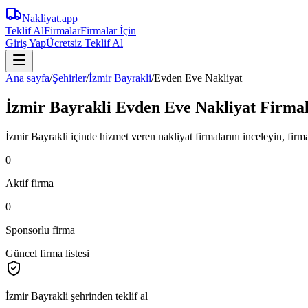
Nakliyat
.app
Teklif Al
Firmalar
Firmalar İçin
Giriş Yap
Ücretsiz Teklif Al
Ana sayfa
/
Şehirler
/
İzmir Bayrakli
/
Evden Eve Nakliyat
İzmir Bayrakli Evden Eve Nakliyat Firmal
İzmir Bayrakli içinde hizmet veren nakliyat firmalarını inceleyin, firma p
0
Aktif firma
0
Sponsorlu firma
Güncel firma listesi
İzmir Bayrakli
şehrinden teklif al