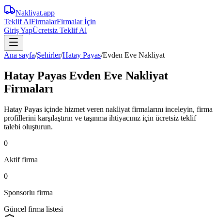
Nakliyat
.app
Teklif Al
Firmalar
Firmalar İçin
Giriş Yap
Ücretsiz Teklif Al
Ana sayfa
/
Şehirler
/
Hatay Payas
/
Evden Eve Nakliyat
Hatay Payas Evden Eve Nakliyat
Firmaları
Hatay Payas içinde hizmet veren nakliyat firmalarını inceleyin, firma
profillerini karşılaştırın ve taşınma ihtiyacınız için ücretsiz teklif
talebi oluşturun.
0
Aktif firma
0
Sponsorlu firma
Güncel firma listesi