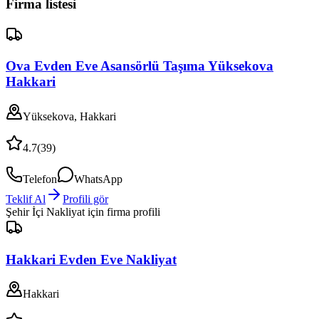
Firma listesi
Ova Evden Eve Asansörlü Taşıma Yüksekova
Hakkari
Yüksekova, Hakkari
4.7
(
39
)
Telefon
WhatsApp
Teklif Al
Profili gör
Şehir İçi Nakliyat
için firma profili
Hakkari Evden Eve Nakliyat
Hakkari