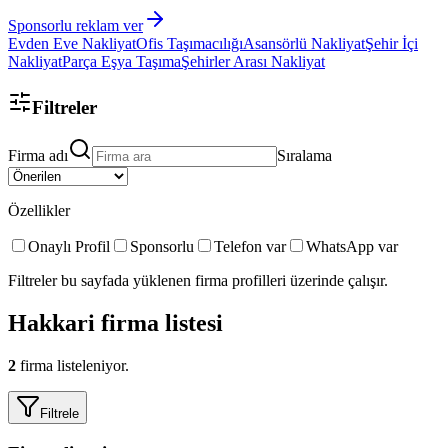
Sponsorlu reklam ver
Evden Eve Nakliyat
Ofis Taşımacılığı
Asansörlü Nakliyat
Şehir İçi
Nakliyat
Parça Eşya Taşıma
Şehirler Arası Nakliyat
Filtreler
Firma adı
Sıralama
Özellikler
Onaylı Profil
Sponsorlu
Telefon var
WhatsApp var
Filtreler bu sayfada yüklenen firma profilleri üzerinde çalışır.
Hakkari
firma listesi
2
firma listeleniyor.
Filtrele