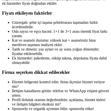
ek hizmetler fiyatı doğrudan etkiler.
Fiyatı etkileyen faktörler
Güzergah: şehir içi taşıma şehirlerarası taşımadan farklı
ücretlendirilir.
Oda sayısı ve eşya hacmi: 1+1 ile 3+1 arası önemli fiyat farkı
yaratır.
Kat ve asansör durumu: yüksek kat + asansörsüz bina
merdiven taşıması maliyeti ekler.
Tarih ve dönem: yaz ayları ve ay sonu yoğun dönemdir;
fiyatlar etkilenebilir.
Ek hizmetler: paketleme, söküp takma, depolama fiyata dahil
olmayabilir.
Firma seçerken dikkat edilecekler
Hizmet bölgesini kontrol edin: firma ilçenize hizmet veriyor
mu?
İletişim kanallarını görün: telefon ve WhatsApp erişimi güveni
artırır.
Profil doluluk oranını değerlendirin: açıklama, hizmet türleri
ve iletişim bilgileri eksiksiz mi?
Sponsorlu ve organik ayrımını bilin: sponsorlu etiket