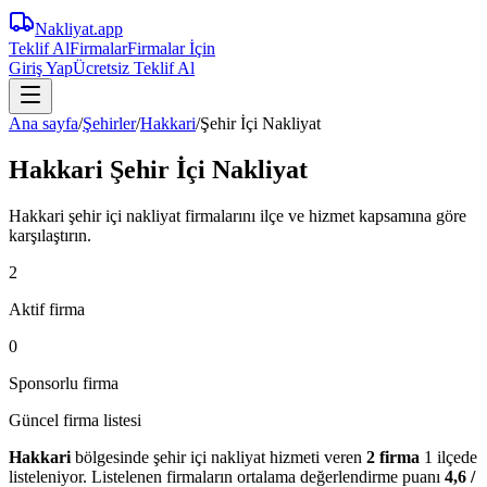
Nakliyat
.app
Teklif Al
Firmalar
Firmalar İçin
Giriş Yap
Ücretsiz Teklif Al
Ana sayfa
/
Şehirler
/
Hakkari
/
Şehir İçi Nakliyat
Hakkari Şehir İçi Nakliyat
Hakkari şehir içi nakliyat firmalarını ilçe ve hizmet kapsamına göre
karşılaştırın.
2
Aktif firma
0
Sponsorlu firma
Güncel firma listesi
Hakkari
bölgesinde
şehir içi nakliyat
hizmeti veren
2
firma
1 ilçede
listeleniyor.
Listelenen firmaların ortalama değerlendirme puanı
4,6
/