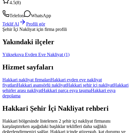
4.5
(
8
)
Telefon
WhatsApp
Teklif Al
Profili gör
Şehir İçi Nakliyat
için firma profili
Yakındaki ilçeler
Yüksekova Evden Eve Nakliyat
(1)
Hizmet sayfaları
Hakkari nakliyat firmaları
Hakkari evden eve nakliyat
fiyatları
Hakkari asansörlü nakliyat
Hakkari şehir içi nakliyat
Hakkari
şehirler arası nakliyat
Hakkari parça eşya taşıma
Hakkari eşya
depolama
Hakkari
Şehir İçi Nakliyat
rehberi
Hakkari bölgesinde listelenen 2 şehir içi nakliyat firmasını
karşılaştırırken aşağıdaki başlıklar teklifleri daha sağlıklı
değerlendirmenizi sağlar. Hakkari içinde güzergah, kat durumu ve