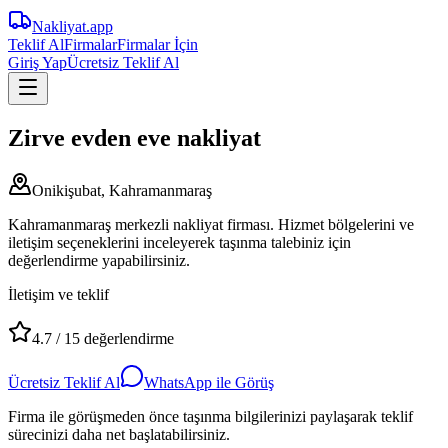
Nakliyat
.app
Teklif Al
Firmalar
Firmalar İçin
Giriş Yap
Ücretsiz Teklif Al
Zirve evden eve nakliyat
Onikişubat, Kahramanmaraş
Kahramanmaraş merkezli nakliyat firması. Hizmet bölgelerini ve
iletişim seçeneklerini inceleyerek taşınma talebiniz için
değerlendirme yapabilirsiniz.
İletişim ve teklif
4.7
/
15
değerlendirme
Ücretsiz Teklif Al
WhatsApp ile Görüş
Firma ile görüşmeden önce taşınma bilgilerinizi paylaşarak teklif
sürecinizi daha net başlatabilirsiniz.