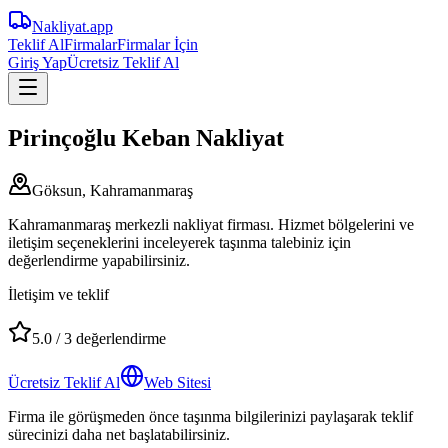
Nakliyat
.app
Teklif Al
Firmalar
Firmalar İçin
Giriş Yap
Ücretsiz Teklif Al
Pirinçoğlu Keban Nakliyat
Göksun, Kahramanmaraş
Kahramanmaraş merkezli nakliyat firması. Hizmet bölgelerini ve
iletişim seçeneklerini inceleyerek taşınma talebiniz için
değerlendirme yapabilirsiniz.
İletişim ve teklif
5.0
/
3
değerlendirme
Ücretsiz Teklif Al
Web Sitesi
Firma ile görüşmeden önce taşınma bilgilerinizi paylaşarak teklif
sürecinizi daha net başlatabilirsiniz.