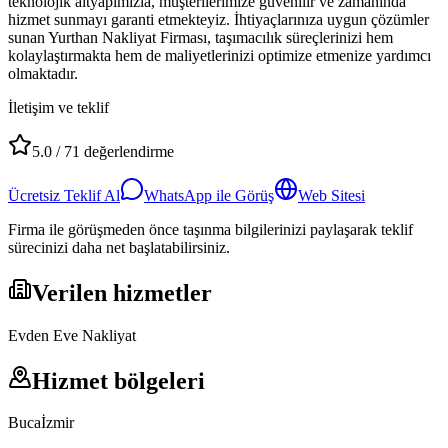
teknolojik altyapımızla, müşterilerimize güvenilir ve zamanında
hizmet sunmayı garanti etmekteyiz. İhtiyaçlarınıza uygun çözümler
sunan Yurthan Nakliyat Firması, taşımacılık süreçlerinizi hem
kolaylaştırmakta hem de maliyetlerinizi optimize etmenize yardımcı
olmaktadır.
İletişim ve teklif
5.0
/
71
değerlendirme
Ücretsiz Teklif Al
WhatsApp ile Görüş
Web Sitesi
Firma ile görüşmeden önce taşınma bilgilerinizi paylaşarak teklif
sürecinizi daha net başlatabilirsiniz.
Verilen hizmetler
Evden Eve Nakliyat
Hizmet bölgeleri
Buca
İzmir