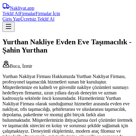
Nakliyat
.app
Teklif Al
Firmalar
Firmalar İçin
Giriş Yap
Ücretsiz Teklif Al
Yurthan Nakliye Evden Eve Taşımacılık -
Şahin Yurthan
Buca, İzmir
Yurthan Nakliyat Firması Hakkımızda Yurthan Nakliyat Firması,
profesyonel taşımacılık hizmetleri sunan bir kuruluştur.
Müşterilerimize en kaliteli ve güvenilir nakliye çözümleri sunmayı
hedefleyen firmamız, uzun yıllara dayalı deneyim ve uzman
kadrosuyla sektörde öncü konumdadır. Hizmetlerimiz Yurthan
Nakliyat Firması olarak sunduğumuz hizmetler arasında evden eve
nakliyat, ofis taşımacılığı, şehirlerarası ve uluslararası taşımacılık,
depolama, paketleme ve montaj gibi birçok farklı alan
bulunmaktadır. Müşterilerimizin ihtiyaçlarına özel çözümler üretmek
ve taşımacılık sürecini en kolay ve sorunsuz şekilde sağlamak için
çalışmaktayız. Deneyimli ekiplerimiz, modern araç filomuz ve