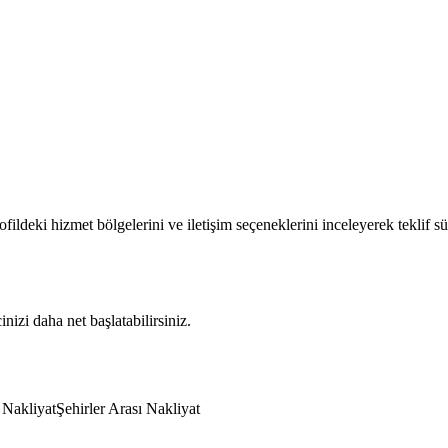
ildeki hizmet bölgelerini ve iletişim seçeneklerini inceleyerek teklif sü
nizi daha net başlatabilirsiniz.
i Nakliyat
Şehirler Arası Nakliyat