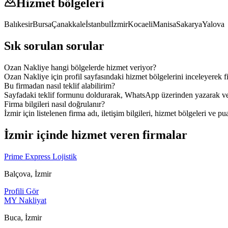
Hizmet bölgeleri
Balıkesir
Bursa
Çanakkale
İstanbul
İzmir
Kocaeli
Manisa
Sakarya
Yalova
Sık sorulan sorular
Ozan Nakliye hangi bölgelerde hizmet veriyor?
Ozan Nakliye için profil sayfasındaki hizmet bölgelerini inceleyerek fi
Bu firmadan nasıl teklif alabilirim?
Sayfadaki teklif formunu doldurarak, WhatsApp üzerinden yazarak veya
Firma bilgileri nasıl doğrulanır?
İzmir için listelenen firma adı, iletişim bilgileri, hizmet bölgeleri ve pu
İzmir içinde hizmet veren firmalar
Prime Express Lojistik
Balçova, İzmir
Profili Gör
MY Nakliyat
Buca, İzmir