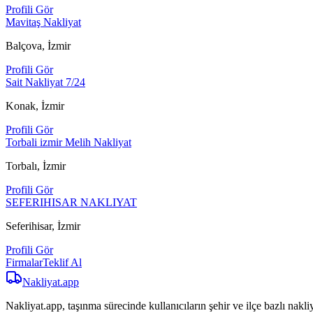
Profili Gör
Mavitaş Nakliyat
Balçova, İzmir
Profili Gör
Sait Nakliyat 7/24
Konak, İzmir
Profili Gör
Torbali izmir Melih Nakliyat
Torbalı, İzmir
Profili Gör
SEFERIHISAR NAKLIYAT
Seferihisar, İzmir
Profili Gör
Firmalar
Teklif Al
Nakliyat
.app
Nakliyat.app, taşınma sürecinde kullanıcıların şehir ve ilçe bazlı nakliy