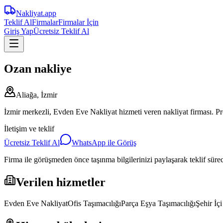
Nakliyat
.app
Teklif Al
Firmalar
Firmalar İçin
Giriş Yap
Ücretsiz Teklif Al
Ozan nakliye
Aliağa, İzmir
İzmir merkezli, Evden Eve Nakliyat hizmeti veren nakliyat firması. Prof
İletişim ve teklif
Ücretsiz Teklif Al
WhatsApp ile Görüş
Firma ile görüşmeden önce taşınma bilgilerinizi paylaşarak teklif süreci
Verilen hizmetler
Evden Eve Nakliyat
Ofis Taşımacılığı
Parça Eşya Taşımacılığı
Şehir İç