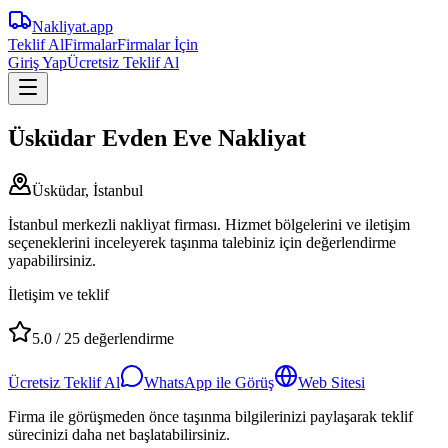
Nakliyat
.app
Teklif Al
Firmalar
Firmalar İçin
Giriş Yap
Ücretsiz Teklif Al
Üsküdar Evden Eve Nakliyat
Üsküdar, İstanbul
İstanbul merkezli nakliyat firması. Hizmet bölgelerini ve iletişim
seçeneklerini inceleyerek taşınma talebiniz için değerlendirme
yapabilirsiniz.
İletişim ve teklif
5.0
/
25
değerlendirme
Ücretsiz Teklif Al
WhatsApp ile Görüş
Web Sitesi
Firma ile görüşmeden önce taşınma bilgilerinizi paylaşarak teklif
sürecinizi daha net başlatabilirsiniz.