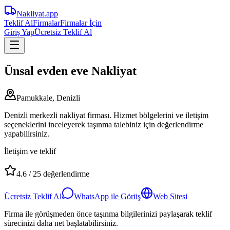
Nakliyat
.app
Teklif Al
Firmalar
Firmalar İçin
Giriş Yap
Ücretsiz Teklif Al
Ünsal evden eve Nakliyat
Pamukkale, Denizli
Denizli merkezli nakliyat firması. Hizmet bölgelerini ve iletişim
seçeneklerini inceleyerek taşınma talebiniz için değerlendirme
yapabilirsiniz.
İletişim ve teklif
4.6
/
25
değerlendirme
Ücretsiz Teklif Al
WhatsApp ile Görüş
Web Sitesi
Firma ile görüşmeden önce taşınma bilgilerinizi paylaşarak teklif
sürecinizi daha net başlatabilirsiniz.