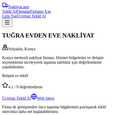
Nakliyat
.app
Teklif Al
Firmalar
Firmalar İçin
Giriş Yap
Ücretsiz Teklif Al
TUĞRA EVDEN EVE NAKLİYAT
Selçuklu, Konya
Konya merkezli nakliyat firması. Hizmet bölgelerini ve iletişim
seçeneklerini inceleyerek taşınma talebiniz için değerlendirme
yapabilirsiniz.
İletişim ve teklif
4.1
/
9
değerlendirme
Ücretsiz Teklif Al
Web Sitesi
Firma ile görüşmeden önce taşınma bilgilerinizi paylaşarak teklif
sürecinizi daha net başlatabilirsiniz.