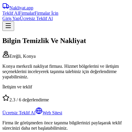
Nakliyat
.app
Teklif Al
Firmalar
Firmalar İçin
Giriş Yap
Ücretsiz Teklif Al
Bilgin Temizlik Ve Nakliyat
Ereğli, Konya
Konya merkezli nakliyat firması. Hizmet bölgelerini ve iletişim
seçeneklerini inceleyerek taşınma talebiniz için değerlendirme
yapabilirsiniz.
İletişim ve teklif
2.3
/
6
değerlendirme
Ücretsiz Teklif Al
Web Sitesi
Firma ile görüşmeden önce taşınma bilgilerinizi paylaşarak teklif
sürecinizi daha net başlatabilirsiniz.