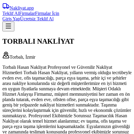
Nakliyat
.app
Teklif Al
Firmalar
Firmalar İçin
Giriş Yap
Ücretsiz Teklif Al
TORBALI NAKLİYAT
Torbalı, İzmir
Torbalı Hasan Nakliyat Profesyonel ve Güvenilir Nakliyat
Hizmetleri Torbalı Hasan Nakliyat, yılların vermiş olduğu tecrübeyle
evden eve, ofis taşımacılığı, parça eşya taşıma, şehir içi ve şehirler
arası nakliye konularında siz değerli müşterilerimize en iyi hizmeti
en uygun fiyatlarla sunmaya devam etmektedir. Müşteri Odaklı
Hizmet Anlayışı Firmamız, müşteri memnuniyetini her zaman en ön
planda tutarak, evden eve, ofisten ofise, parça eşya taşımacılığı gibi
geniş bir yelpazede nakliyat hizmetleri sunmaktadır. Taşınma
süreçlerini kolaylaştırmak için güvenilir, hızlı ve ekonomik çözümler
sunmaktayız. Profesyonel Ekibimizle Sorunsuz Taşımacılık Hasan
Nakliyat olarak temel hizmet alanlarımız; ev taşıma, ofis taşıma ve
parça eşya taşıma işlemlerini kapsamaktadır. Eşyalarınızın güvenliği
ve zamanında teslimatı konusunda profesyonel ekibimizle sorunsuz