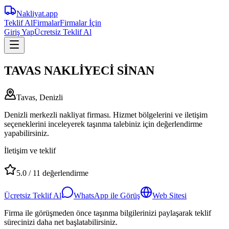
Nakliyat
.app
Teklif Al
Firmalar
Firmalar İçin
Giriş Yap
Ücretsiz Teklif Al
TAVAS NAKLİYECİ SİNAN
Tavas, Denizli
Denizli merkezli nakliyat firması. Hizmet bölgelerini ve iletişim
seçeneklerini inceleyerek taşınma talebiniz için değerlendirme
yapabilirsiniz.
İletişim ve teklif
5.0
/
11
değerlendirme
Ücretsiz Teklif Al
WhatsApp ile Görüş
Web Sitesi
Firma ile görüşmeden önce taşınma bilgilerinizi paylaşarak teklif
sürecinizi daha net başlatabilirsiniz.