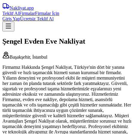
Nakliyat
.app
Teklif Al
Firmalar
Firmalar İçin
Giriş Yap
Ücretsiz Teklif Al
Şengel Evden Eve Nakliyat
Başakşehir, İstanbul
Firmamız Hakkında Şengel Nakliyat, Türkiye'nin dört bir yanına
güvenli ve hızlı taşımacılık hizmeti sunan kurumsal bir firmadır.
Yılların deneyimi ve profesyonel ekibi ile müşteri memnuniyetini
her zaman ön planda tutarak sektörde fark yaratmaktayız. Güvenli,
sigortalı ve profesyonel taşıma hizmetlerimizle eşyalarınızı yeni
adresinize eksiksiz ve zamanında ulaştırıyoruz. Hizmetlerimiz
Firmamız, evden eve nakliye, depolama hizmeti, asansörlü
taşımacılık ve ofis taşımacılığı gibi çeşitli hizmetler sunmaktadır. Her
türlü taşımacılık ihtiyacınıza uygun çözümler sunarak,
müşterilerimize güvenli ve kaliteli hizmetler sağlamaktayız. Müşteri
Avantajları Şengel Nakliyat olarak, müşterilerimize sorunsuz ve hızlı
taşımacılık deneyimi yaşatmayı hedefliyoruz. Profesyonel ekibimiz
ve teknolojik altyapımız ile Avrupa standartlarında hizmet sunarak,