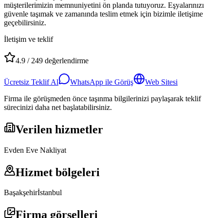
müşterilerimizin memnuniyetini ön planda tutuyoruz. Eşyalarınızı
güvenle taşımak ve zamanında teslim etmek için bizimle iletişime
geçebilirsiniz.
İletişim ve teklif
4.9
/
249
değerlendirme
Ücretsiz Teklif Al
WhatsApp ile Görüş
Web Sitesi
Firma ile görüşmeden önce taşınma bilgilerinizi paylaşarak teklif
sürecinizi daha net başlatabilirsiniz.
Verilen hizmetler
Evden Eve Nakliyat
Hizmet bölgeleri
Başakşehir
İstanbul
Firma görselleri